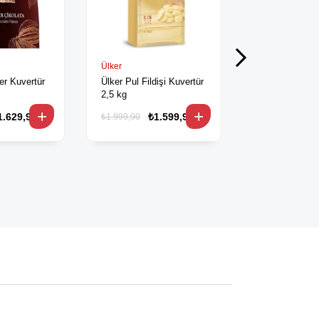
Ülker
Puratos
ter Kuvertür
Ülker Pul Fildişi Kuvertür
Belcolade 400
2,5 kg
Drop Sütlü Çik
1.629,90
₺1.599,90
₺
₺1.999,90
₺15.399,90