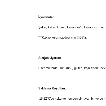
İçindekiler:
Şeker, kakao kitlesi, kakao yağı, kakao tozu, emül
***Kakao kuru maddesi min %55'tir.
Alerjen Uyarısı:
Eser miktarda, süt ürünü, gluten, kaju fındık, cevi
Saklama Koşulları:
18-22°C'de koku ve nemden olmayan bir yerde m