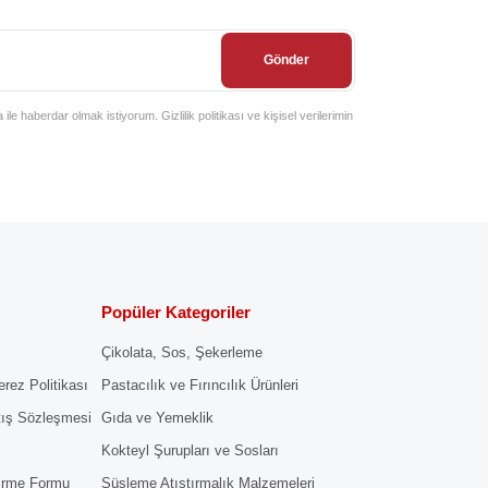
Gönder
e haberdar olmak istiyorum. Gizlilik politikası ve kişisel verilerimin
Popüler Kategoriler
Çikolata, Sos, Şekerleme
erez Politikası
Pastacılık ve Fırıncılık Ürünleri
tış Sözleşmesi
Gıda ve Yemeklik
Kokteyl Şurupları ve Sosları
dirme Formu
Süsleme Atıştırmalık Malzemeleri