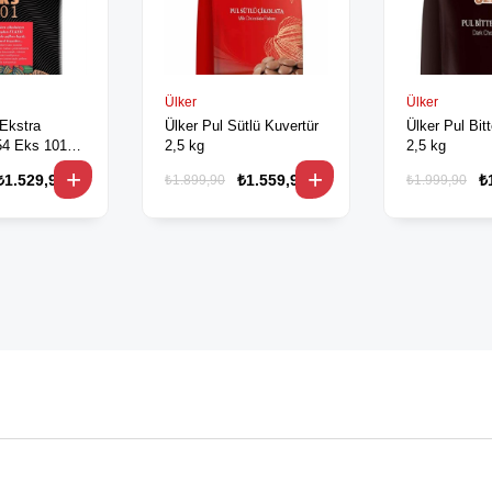
Ülker
Ülker
 Ekstra
Ülker Pul Sütlü Kuvertür
Ülker Pul Bit
 101
2,5 kg
2,5 kg
₺1.529,90
₺1.559,90
₺
₺1.899,90
₺1.999,90