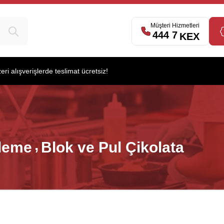
Müşteri Hizmetleri
444 7
539
KEX
i alışverişlerde teslimat ücretsiz!
rleme
Blok ve Pul Çikolata