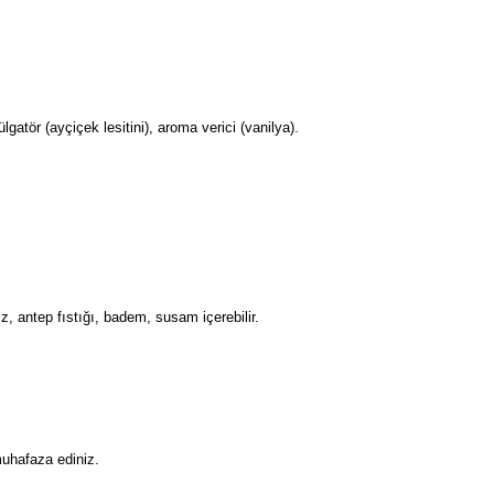
gatör (ayçiçek lesitini), aroma verici (vanilya).
z, antep fıstığı, badem, susam içerebilir.
uhafaza ediniz.