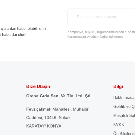
nyalardan haber olabilirsiniz.
Kampanya, duyuru, bilgilendirmelerden e-posta il
n haberdar olun!
korunmasını okudum, kabul ediyorum.
Bize Ulaşın
Bilgi
Orepa Gıda San. Ve Tic. Ltd. Şti.
Hakkımızda
Gizlilik ve Ç
Fevziçakmak Mahallesi, Muhabir
Mesafeli Sa
Caddesi, 10446. Sokak
KVKK
KARATAY/ KONYA
Ön Bilgilen