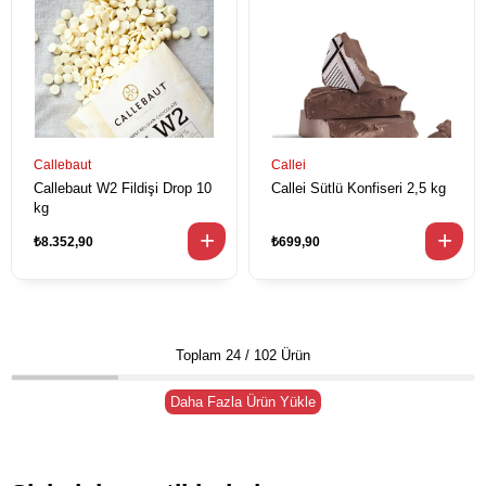
Callebaut
Callei
Callebaut W2 Fildişi Drop 10
Callei Sütlü Konfiseri 2,5 kg
kg
₺8.352,90
₺699,90
Toplam
24
/
102
Ürün
Daha Fazla Ürün Yükle