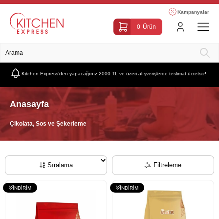
Kampanyalar
0
Ürün
Kitchen Express’den yapacağınız 2000 TL ve üzeri alışverişlerde teslimat ücretsiz!
Anasayfa
Çikolata, Sos ve Şekerleme
Sıralama
Filtreleme