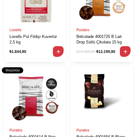
Lovells
Puratos
Lovells Pul Fildişi Kuvertür
Belcolade 4001725 B Lait
2,5 kg
Drop Sütlü Çikolata 15 kg
₺1.844,90
₺15.399,90
₺12.199,90
Puratos
Puratos
Belcolade 4001614 B Noir
Belcolade 4001656 B Blanc