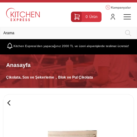
Kampanyalar
0
Ürün
Kitchen Express’den yapacağınız 2000 TL ve üzeri alışverişlerde teslimat ücretsiz!
Anasayfa
Çikolata, Sos ve Şekerleme
Blok ve Pul Çikolata