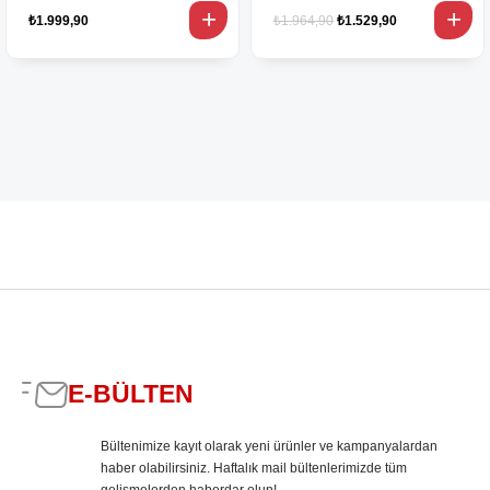
₺1.999,90
₺1.964,90
₺1.529,90
E-BÜLTEN
Bültenimize kayıt olarak yeni ürünler ve kampanyalardan
haber olabilirsiniz. Haftalık mail bültenlerimizde tüm
gelişmelerden haberdar olun!