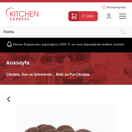
Kampanyalar
0
Ürün
Kitchen Express’den yapacağınız 2000 TL ve üzeri alışverişlerde teslimat ücretsiz!
Anasayfa
Çikolata, Sos ve Şekerleme
Blok ve Pul Çikolata