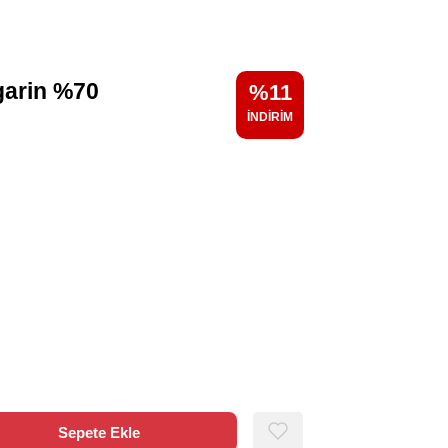
garin %70
11