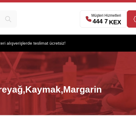
Müşteri Hizmetleri
444 7
539
KEX
i alışverişlerde teslimat ücretsiz!
reyağ,Kaymak,Margarin