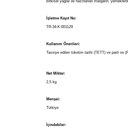
Bitkisel yağlar ile hazırlanan margarin; yemeklerd
İşletme Kayıt No:
TR-34-K-001129
Kullanım Önerileri:
Tavsiye edilen tüketim tarihi (TETT) ve parti no (
Net Miktar:
2,5 kg
Menşei:
Türkiye
İçindekiler: