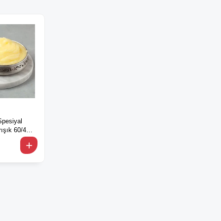
Spesiyal
ışık 60/40