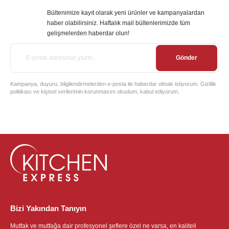
Bültenimize kayıt olarak yeni ürünler ve kampanyalardan
haber olabilirsiniz. Haftalık mail bültenlerimizde tüm
gelişmelerden haberdar olun!
Gönder
Kampanya, duyuru, bilgilendirmelerden e-posta ile haberdar olmak istiyorum. Gizlilik
politikası ve kişisel verilerimin korunmasını okudum, kabul ediyorum.
Bizi Yakından Tanıyın
Mutfak ve mutfağa dair profesyonel şeflere özel ne varsa, en kaliteli