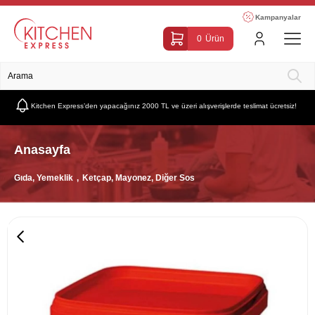
Kampanyalar
0
Ürün
Kitchen Express’den yapacağınız 2000 TL ve üzeri alışverişlerde teslimat ücretsiz!
Anasayfa
Gıda, Yemeklik
Ketçap, Mayonez, Diğer Sos