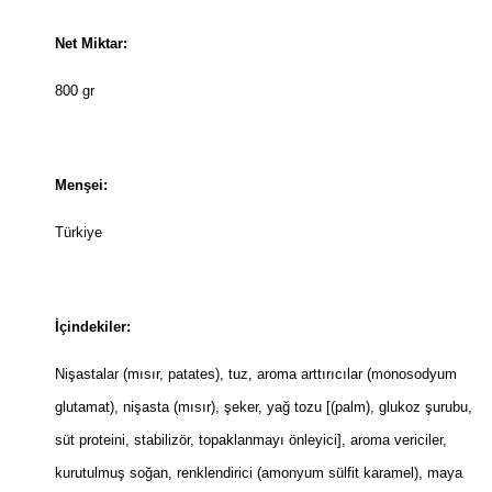
Net Miktar:
800 gr
Menşei:
Türkiye
İçindekiler:
Nişastalar (mısır, patates), tuz, aroma arttırıcılar (monosodyum
glutamat), nişasta (mısır), şeker, yağ tozu [(palm), glukoz şurubu,
süt proteini, stabilizör, topaklanmayı önleyici], aroma vericiler,
kurutulmuş soğan, renklendirici (amonyum sülfit karamel), maya