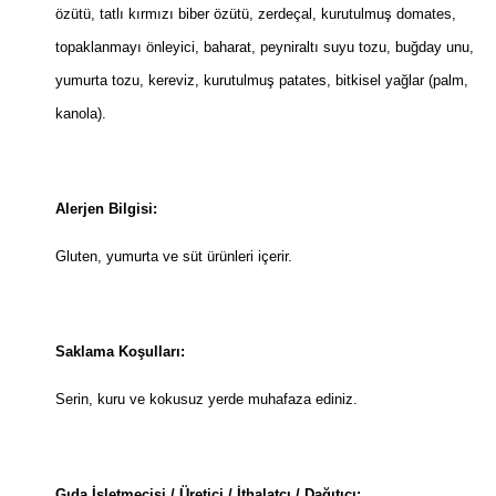
özütü, tatlı kırmızı biber özütü, zerdeçal, kurutulmuş domates,
topaklanmayı önleyici, baharat, peyniraltı suyu tozu, buğday unu,
yumurta tozu, kereviz, kurutulmuş patates, bitkisel yağlar (palm,
kanola).
Alerjen Bilgisi:
Gluten, yumurta ve süt ürünleri içerir.
Saklama Koşulları:
Serin, kuru ve kokusuz yerde muhafaza ediniz.
Gıda İşletmecisi / Üretici / İthalatçı / Dağıtıcı: