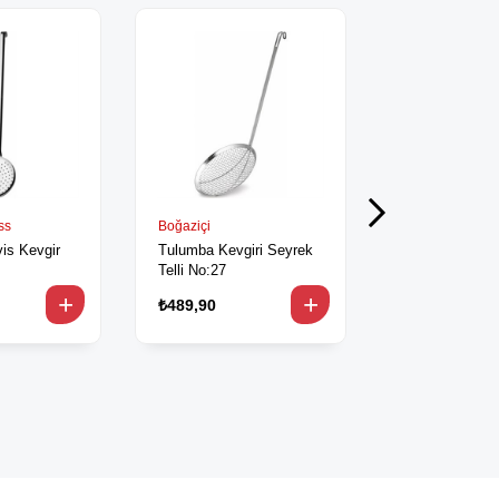
ss
Boğaziçi
Boğaziçi
is Kevgir
Tulumba Kevgiri Seyrek
Tulumba Kevgi
Telli No:27
Telli No:24
₺489,90
₺455,90