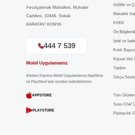
Gizlilik ve Ç
Fevziçakmak Mahallesi, Muhabir
Mesafeli Sa
Caddesi, 10446. Sokak
KVKK
KARATAY/ KONYA
Ön Bilgilen
İptal ve İade
444 7 539
Kvkk Başvu
Kişisel Veri
Mobil Uygulamamız
Yardım
Kitchen Express Mobil Uygulamamızı AppStore
Sıkça Sorul
ve PlayStore’dan ücretsiz indirebilirsiniz.
Tüm Ürünler
APPSTORE
Soso Chef Ü
PLAYSTORE
Pastacılık Ü