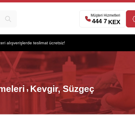
Müşteri Hizmetleri
539
444 7
KEX
i alışverişlerde teslimat ücretsiz!
meleri
Kevgir, Süzgeç