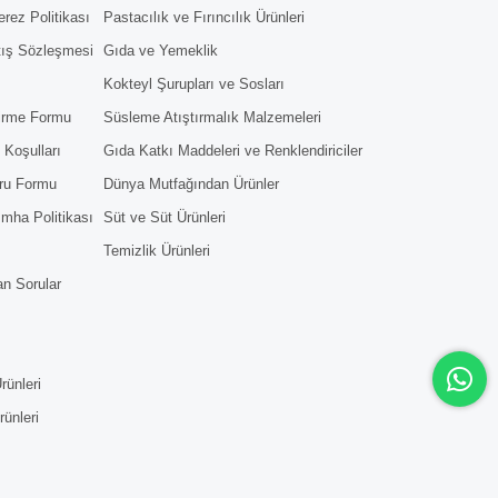
erez Politikası
Pastacılık ve Fırıncılık Ürünleri
tış Sözleşmesi
Gıda ve Yemeklik
Kokteyl Şurupları ve Sosları
dirme Formu
Süsleme Atıştırmalık Malzemeleri
 Koşulları
Gıda Katkı Maddeleri ve Renklendiriciler
ru Formu
Dünya Mutfağından Ürünler
 İmha Politikası
Süt ve Süt Ürünleri
Temizlik Ürünleri
an Sorular
rünleri
rünleri