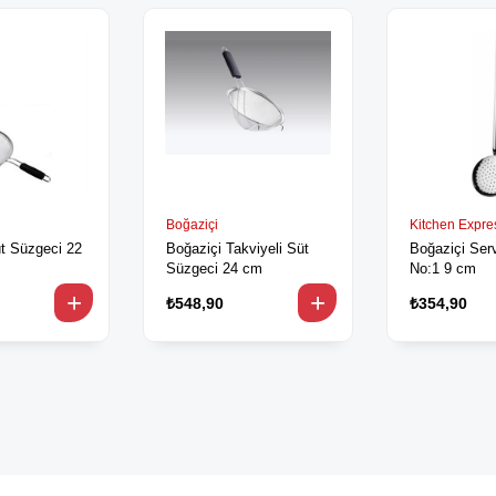
Boğaziçi
Kitchen Expre
üt Süzgeci 22
Boğaziçi Takviyeli Süt
Boğaziçi Serv
Süzgeci 24 cm
No:1 9 cm
₺548,90
₺354,90