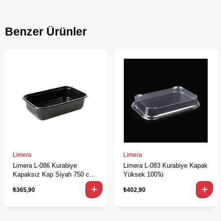
Benzer Ürünler
Limera
Limera
Limera L-086 Kurabiye
Limera L-083 Kurabiye Kapak
Kapaksız Kap Siyah 750 cc
Yüksek 100'lü
100'lü
₺365,90
₺402,90