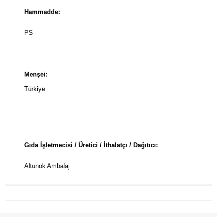
Hammadde:
PS
Menşei:
Türkiye
Gıda İşletmecisi / Üretici / İthalatçı / Dağıtıcı:
Altunok Ambalaj