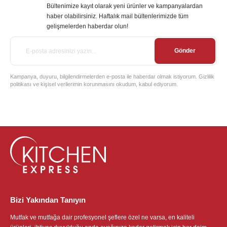
Bültenimize kayıt olarak yeni ürünler ve kampanyalardan
haber olabilirsiniz. Haftalık mail bültenlerimizde tüm
gelişmelerden haberdar olun!
Gönder
Kampanya, duyuru, bilgilendirmelerden e-posta ile haberdar olmak istiyorum. Gizlilik
politikası ve kişisel verilerimin korunmasını okudum, kabul ediyorum.
Bizi Yakından Tanıyın
Mutfak ve mutfağa dair profesyonel şeflere özel ne varsa, en kaliteli