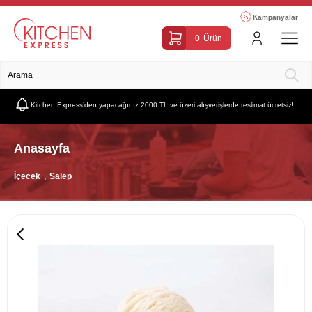
Kampanyalar
0
Ürün
Kitchen Express’den yapacağınız 2000 TL ve üzeri alışverişlerde teslimat ücretsiz!
Anasayfa
İçecek
Salep