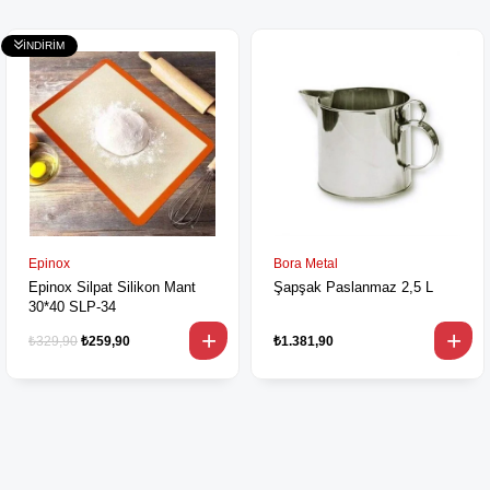
Epinox
Bora Metal
Epinox Silpat Silikon Mant
Şapşak Paslanmaz 2,5 L
30*40 SLP-34
₺329,90
₺259,90
₺1.381,90