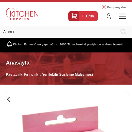
Kampanyalar
0
Ürün
Kitchen Express’den yapacağınız 2000 TL ve üzeri alışverişlerde teslimat ücretsiz!
Anasayfa
Pastacılık, Fırıncılık
Yenilebilir Süsleme Malzemesi