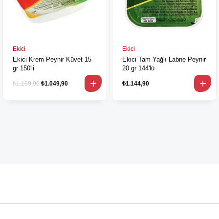
Ekici
Ekici
Ekici Krem Peynir Küvet 15
Ekici Tam Yağlı Labne Peynir
gr 150'li
20 gr 144'lü
₺1.199,90
₺1.049,90
₺1.144,90