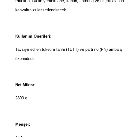
Piknik oluşu ile yemekhane, kantin, catering ve birçok alanda
kahvaltınızı lezzetlendirecek.
Kullanım Önerileri:
Tavsiye edilen tüketim tarihi (TETT) ve parti no (PN) ambalaj
üzerindedir.
Net Miktar:
2800 g
Menşei: