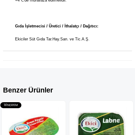
+4°C'de muhafaza edilmelidir.
Gıda İşletmecisi / Üretici / İthalatçı / Dağıtıcı:
Ekiciler Süt Gıda Tar.Hay.San. ve Tic.A.Ş.
Benzer Ürünler