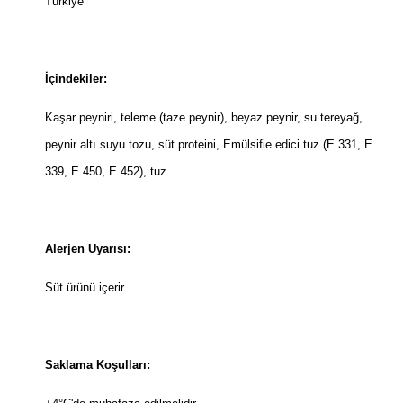
Türkiye
İçindekiler:
Kaşar peyniri, teleme (taze peynir), beyaz peynir, su tereyağ,
peynir altı suyu tozu, süt proteini, Emülsifie edici tuz (E 331, E
339, E 450, E 452), tuz.
Alerjen Uyarısı:
Süt ürünü içerir.
Saklama Koşulları: