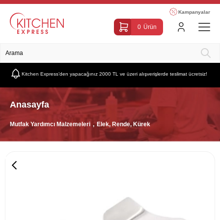
Kampanyalar
0
Ürün
Kitchen Express’den yapacağınız 2000 TL ve üzeri alışverişlerde teslimat ücretsiz!
Anasayfa
Mutfak Yardımcı Malzemeleri
Elek, Rende, Kürek