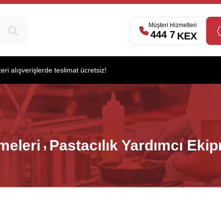
Müşteri Hizmetleri
444 7
539
KEX
i alışverişlerde teslimat ücretsiz!
meleri
Pastacılık Yardımcı Ekip