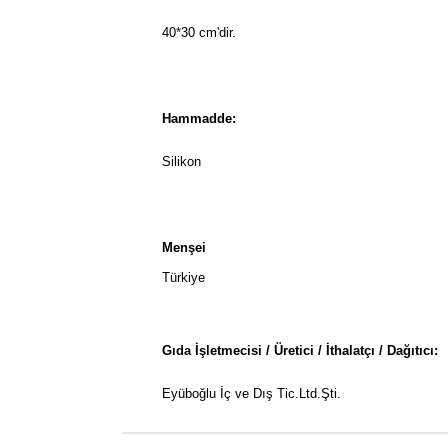
40*30 cm'dir.
Hammadde:
Silikon
Menşei
T
Gıda İşletmecisi / Üretici / İthalatçı / Dağıtıcı:
Eyüboğlu İç ve Dış Tic.Ltd.Şti.