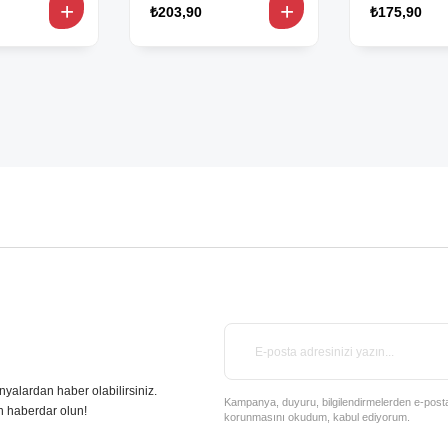
₺203,90
₺175,90
nyalardan haber olabilirsiniz.
Kampanya, duyuru, bilgilendirmelerden e-posta il
n haberdar olun!
korunmasını okudum, kabul ediyorum.