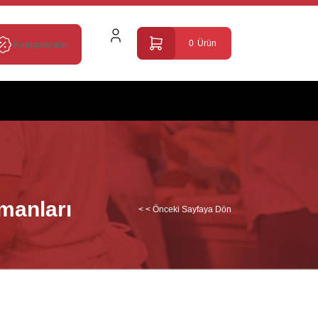
0
Ürün
Kampanyalar
manları
< < Önceki Sayfaya Dön