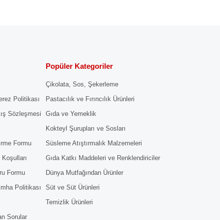
Popüler Kategoriler
Çikolata, Sos, Şekerleme
erez Politikası
Pastacılık ve Fırıncılık Ürünleri
tış Sözleşmesi
Gıda ve Yemeklik
Kokteyl Şurupları ve Sosları
dirme Formu
Süsleme Atıştırmalık Malzemeleri
 Koşulları
Gıda Katkı Maddeleri ve Renklendiriciler
ru Formu
Dünya Mutfağından Ürünler
 İmha Politikası
Süt ve Süt Ürünleri
Temizlik Ürünleri
an Sorular