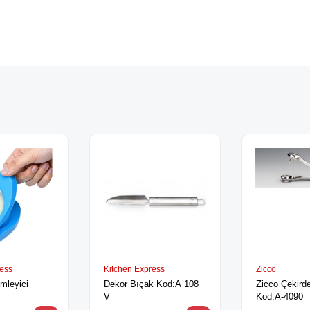
ress
Kitchen Express
Zicco
imleyici
Dekor Bıçak Kod:A 108
Zicco Çekirde
V
Kod:A-4090