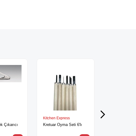
Kitchen Express
Bora Metal
k Çıkarıcı
Kretuar Oyma Seti 6'lı
Paslanmaz Meta
0,5 L