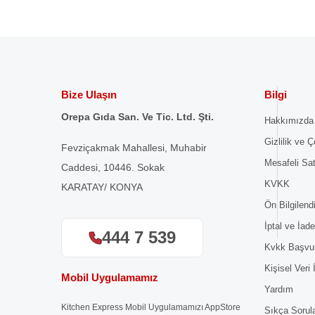
Bize Ulaşın
Bilgi
Orepa Gıda San. Ve Tic. Ltd. Şti.
Hakkımızda
Gizlilik ve Ç
Fevziçakmak Mahallesi, Muhabir
Mesafeli Sa
Caddesi, 10446. Sokak
KVKK
KARATAY/ KONYA
Ön Bilgilen
İptal ve İade
444 7 539
Kvkk Başvu
Kişisel Veri
Mobil Uygulamamız
Yardım
Kitchen Express Mobil Uygulamamızı AppStore
Sıkça Sorul