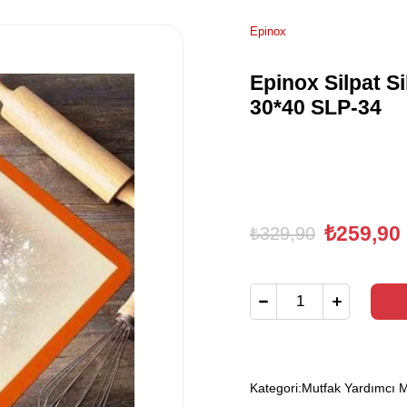
Epinox
Epinox Silpat S
30*40 SLP-34
₺259,90
₺329,90
Kategori:
Mutfak Yardımcı M