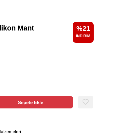
ilikon Mant
21
alzemeleri