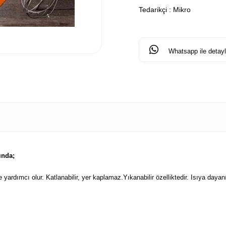
Tedarikçi
:
Mikro
Whatsapp ile detaylı
ında;
rdımcı olur. Katlanabilir, yer kaplamaz.Yıkanabilir özelliktedir. Isıya dayanık