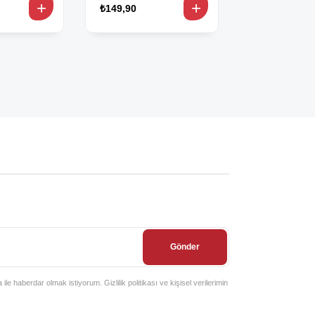
₺149,90
₺424,90
Gönder
e haberdar olmak istiyorum. Gizlilik politikası ve kişisel verilerimin