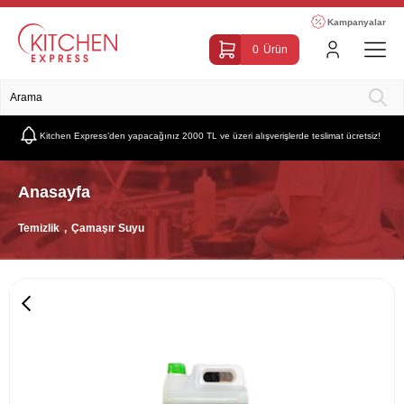
Kampanyalar
0
Ürün
Kitchen Express’den yapacağınız 2000 TL ve üzeri alışverişlerde teslimat ücretsiz!
Anasayfa
Temizlik
Çamaşır Suyu