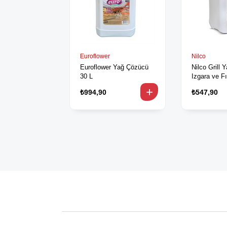
Euroflower
Nilco
Euroflower Yağ Çözücü
Nilco Grill 
30 L
Izgara ve Fı
Temizleyici 
₺994,90
₺547,90
(32001654)