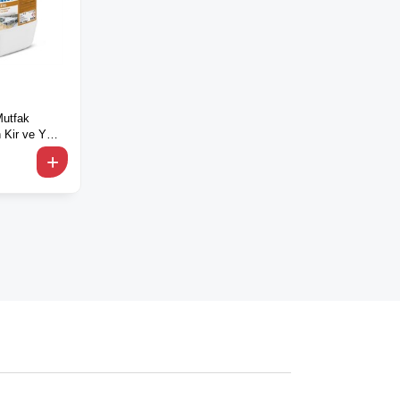
Mutfak
n Kir ve Yağ