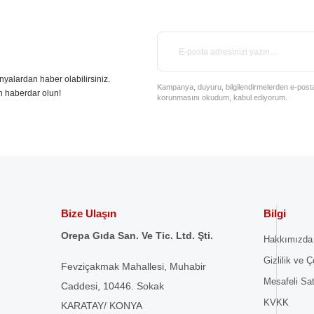
nyalardan haber olabilirsiniz.
Kampanya, duyuru, bilgilendirmelerden e-posta il
n haberdar olun!
korunmasını okudum, kabul ediyorum.
Bize Ulaşın
Bilgi
Orepa Gıda San. Ve Tic. Ltd. Şti.
Hakkımızda
Gizlilik ve Ç
Fevziçakmak Mahallesi, Muhabir
Mesafeli Sa
Caddesi, 10446. Sokak
KVKK
KARATAY/ KONYA