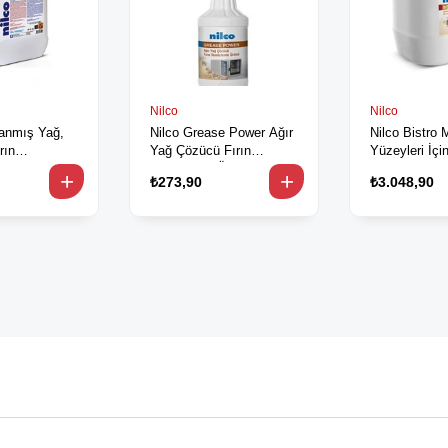
Nilco
Nilco
Yanmış Yağ,
Nilco Grease Power Ağır
Nilco Bistro 
rın
Yağ Çözücü Fırın
Yüzeyleri İçi
5 L / 5,4 kg
Temizleme Ürünü 800 ml
Çözücü 20 L / 22,4 kg
₺273,90
₺3.048,90
/ 880 gr (32001581)
(32001857)