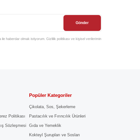
Gönder
e haberdar olmak istiyorum. Gizlilik politikası ve kişisel verilerimin
Popüler Kategoriler
Çikolata, Sos, Şekerleme
erez Politikası
Pastacılık ve Fırıncılık Ürünleri
tış Sözleşmesi
Gıda ve Yemeklik
Kokteyl Şurupları ve Sosları