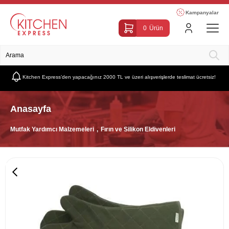
Kampanyalar
0
Ürün
Kitchen Express’den yapacağınız 2000 TL ve üzeri alışverişlerde teslimat ücretsiz!
Anasayfa
Mutfak Yardımcı Malzemeleri
Fırın ve Silikon Eldivenleri