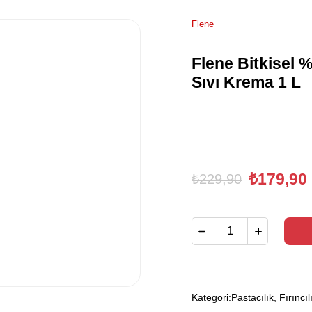
Flene
Flene Bitkisel %
Sıvı Krema 1 L
₺179,90
₺229,90
Kategori:
Pastacılık, Fırıncıl