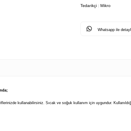
Tedarikçi
:
Mikro
Whatsapp ile detaylı
ında;
riflerinizde kullanabilirsiniz. Sıcak ve soğuk kullanım için uygundur. Kullanı