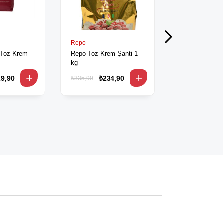
Repo
Repo
 Toz Krem
Repo Toz Krem Şanti 1
Repo Toz Krem
kg
1 kg
29,90
₺234,90
₺185
₺335,90
₺249,90