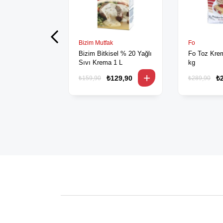
Bizim Mutfak
Fo
Bizim Bitkisel % 20 Yağlı
Fo Toz Krem
Sıvı Krema 1 L
kg
₺129,90
₺
₺159,90
₺289,90