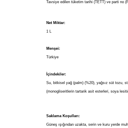
Tavsiye edilen tüketim tarihi (TETT) ve parti no (
Net Miktar:
1 L
Menşei:
Türkiye
İçindekiler:
Su, bitkisel yağ (palm) (%20), yağsız süt tozu, st
(monogliseritlerin tartarik asit esterleri, soya lesit
Saklama Koşulları:
Güneş ışığından uzakta, serin ve kuru yerde muh