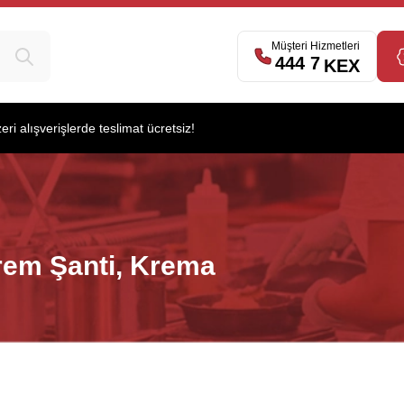
Müşteri Hizmetleri
444 7
539
KEX
i alışverişlerde teslimat ücretsiz!
rem Şanti, Krema