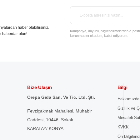
nyalardan haber olabilirsiniz.
Kampanya, duyuru, bilgilendirmelerden e-posta il
n haberdar olun!
korunmasını okudum, kabul ediyorum.
Bize Ulaşın
Bilgi
Orepa Gıda San. Ve Tic. Ltd. Şti.
Hakkımızda
Gizlilik ve Ç
Fevziçakmak Mahallesi, Muhabir
Mesafeli Sa
Caddesi, 10446. Sokak
KVKK
KARATAY/ KONYA
Ön Bilgilen