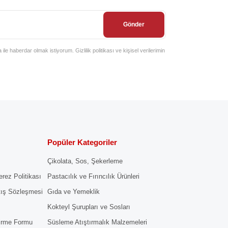
Gönder
e haberdar olmak istiyorum. Gizlilik politikası ve kişisel verilerimin
Popüler Kategoriler
Çikolata, Sos, Şekerleme
erez Politikası
Pastacılık ve Fırıncılık Ürünleri
tış Sözleşmesi
Gıda ve Yemeklik
Kokteyl Şurupları ve Sosları
dirme Formu
Süsleme Atıştırmalık Malzemeleri