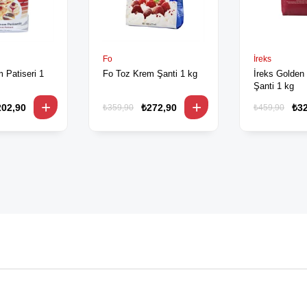
Fo
İreks
 Patiseri 1
Fo Toz Krem Şanti 1 kg
İreks Golden
Şanti 1 kg
202,90
₺272,90
₺3
₺359,90
₺459,90