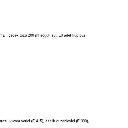
romalı içecek tozu 200 ml soğuk süt, 10 adet küp buz
tası, kıvam verici (E 415), asitlik düzenleyici (E 330),