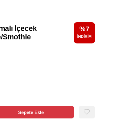
malı İçecek
7
e/Smothie