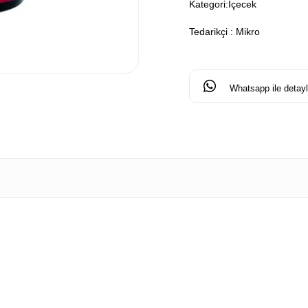
Kategori:
İçecek
Tedarikçi
:
Mikro
Whatsapp ile detaylı