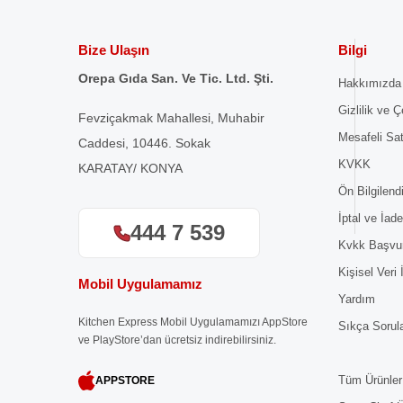
Bize Ulaşın
Bilgi
Orepa Gıda San. Ve Tic. Ltd. Şti.
Hakkımızda
Gizlilik ve Ç
Fevziçakmak Mahallesi, Muhabir
Mesafeli Sa
Caddesi, 10446. Sokak
KVKK
KARATAY/ KONYA
Ön Bilgilen
İptal ve İade
444 7 539
Kvkk Başvu
Kişisel Veri
Mobil Uygulamamız
Yardım
Kitchen Express Mobil Uygulamamızı AppStore
Sıkça Sorul
ve PlayStore’dan ücretsiz indirebilirsiniz.
Tüm Ürünler
APPSTORE