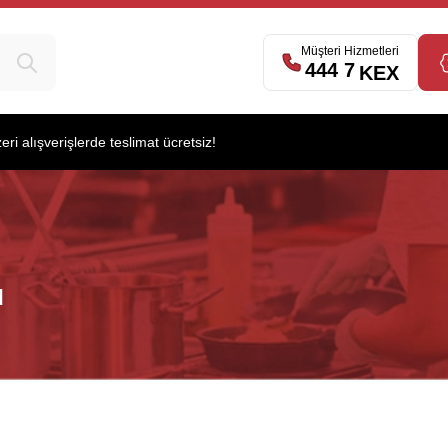
Müşteri Hizmetleri
444 7
539
KEX
i alışverişlerde teslimat ücretsiz!
u