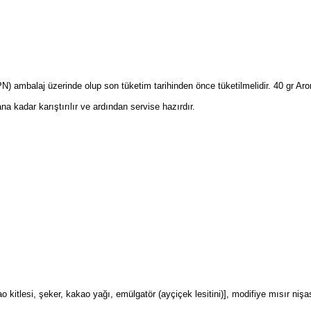
(PN) ambalaj üzerinde olup son tüketim tarihinden önce tüketilmelidir. 40 gr A
ana kadar karıştırılır ve ardından servise hazırdır.
 kitlesi, şeker, kakao yağı, emülgatör (ayçiçek lesitini)], modifiye mısır nişas