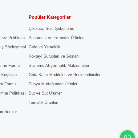
Popüler Kategoriler
Çikolata, Sos, Şekerleme
erez Politikası
Pastacılık ve Fırıncılık Ürünleri
tış Sözleşmesi
Gıda ve Yemeklik
Kokteyl Şurupları ve Sosları
dirme Formu
Süsleme Atıştırmalık Malzemeleri
 Koşulları
Gıda Katkı Maddeleri ve Renklendiriciler
ru Formu
Dünya Mutfağından Ürünler
 İmha Politikası
Süt ve Süt Ürünleri
Temizlik Ürünleri
an Sorular