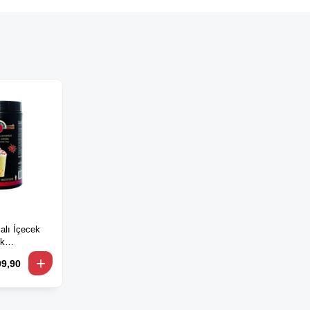
lı İçecek
lk
ie
99,90