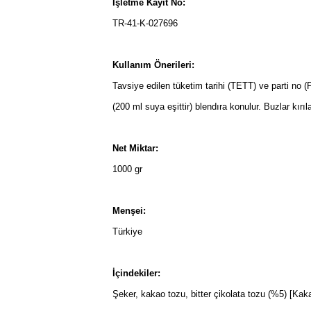
İşletme Kayıt No:
TR-41-K-027696
Kullanım Önerileri:
Tavsiye edilen tüketim tarihi (TETT) ve parti no 
(200 ml suya eşittir) blendıra konulur. Buzlar kırıl
Net Miktar:
1000 gr
Menşei:
Türkiye
İçindekiler:
Şeker, kakao tozu, bitter çikolata tozu (%5) [Kakao