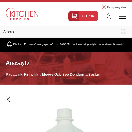
Kampanyalar
0
Ürün
Kitchen Express’den yapacağınız 2000 TL ve üzeri alışverişlerde teslimat ücretsiz!
Anasayfa
Pastacılık, Fırıncılık
Meyve Özleri ve Dondurma Sosları