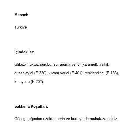
Menşei:
Türkiye
İçindekiler:
Glikoz- fruktoz şurubu, su, aroma verici (karamel), asitlik
düzenleyici (E 330), kıvam verici (E 401), renklendirici (E 133),
koruyucu (E 202).
Saklama Koşulları:
Güneş ışığından uzakta, serin ve kuru yerde muhafaza ediniz.