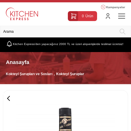
Kampanyalar
0
Ürün
Kitchen Express’den yapacağınız 2000 TL ve üzeri alışverişlerde teslimat ücretsiz!
Anasayfa
Kokteyl Şurupları ve Sosları
Kokteyl Şuruplar