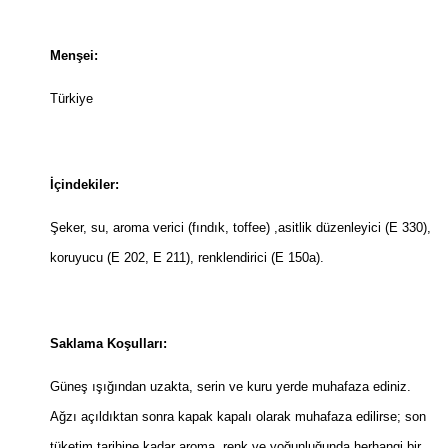
Menşei:
Türkiye
İçindekiler:
Şeker, su, aroma verici (fındık, toffee) ,asitlik düzenleyici (E 330),
koruyucu (E 202, E 211), renklendirici (E 150a).
Saklama Koşulları:
Güneş ışığından uzakta, serin ve kuru yerde muhafaza ediniz.
Ağzı açıldıktan sonra kapak kapalı olarak muhafaza edilirse; son
tüketim tarihine kadar aroma, renk ve yoğunluğunda herhangi bir