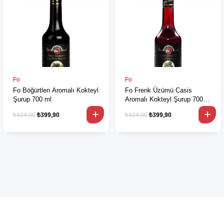
Fo
Fo
Fo Böğürtlen Aromalı Kokteyl
Fo Frenk Üzümü Casis
Şurup 700 ml
Aromalı Kokteyl Şurup 700
ml
₺424,90
₺399,90
₺424,90
₺399,90