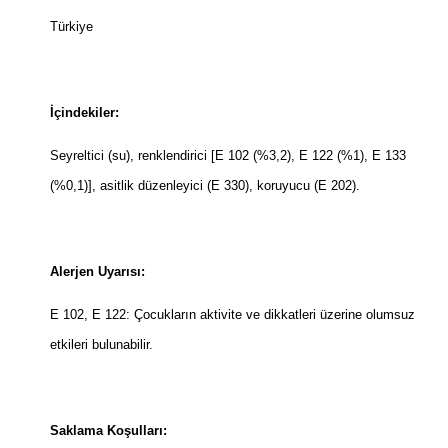
Türkiye
İçindekiler:
Seyreltici (su), renklendirici [E 102 (%3,2), E 122 (%1), E 133
(%0,1)], asitlik düzenleyici (E 330), koruyucu (E 202).
Alerjen Uyarısı:
E 102, E 122: Çocukların aktivite ve dikkatleri üzerine olumsuz
etkileri bulunabilir.
Saklama Koşulları: