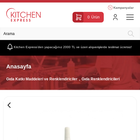
Kampanyalar
0
Ürün
Kitchen Express’den yapacağınız 2000 TL ve üzeri alışverişlerde teslimat ücretsiz!
Anasayfa
Gıda Katkı Maddeleri ve Renklendiriciler
Gıda Renklendiricileri