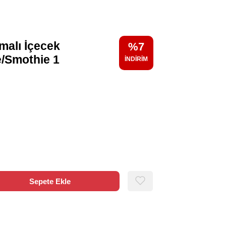
malı İçecek
7
e/Smothie 1