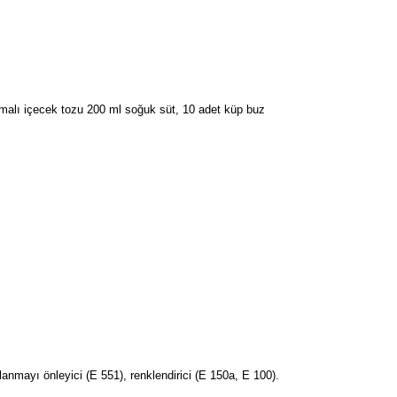
romalı içecek tozu 200 ml soğuk süt, 10 adet küp buz
lanmayı önleyici (E 551), renklendirici (E 150a, E 100).