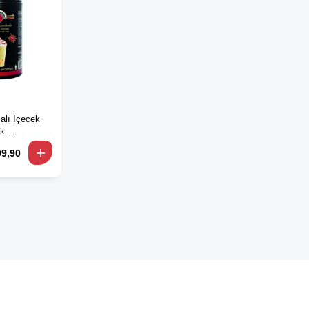
lı İçecek
lk
ie
99,90