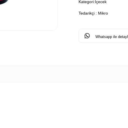
Kategori:
İçecek
Tedarikçi
:
Mikro
Whatsapp ile detaylı