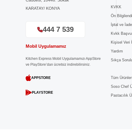
Caddesi, 10446. Sokak
KVKK
KARATAY/ KONYA
Ön Bilgilen
İptal ve İade
444 7 539
Kvkk Başvu
Kişisel Veri
Mobil Uygulamamız
Yardım
Kitchen Express Mobil Uygulamamızı AppStore
Sıkça Sorul
ve PlayStore’dan ücretsiz indirebilirsiniz.
Tüm Ürünler
APPSTORE
Soso Chef Ü
PLAYSTORE
Pastacılık Ü