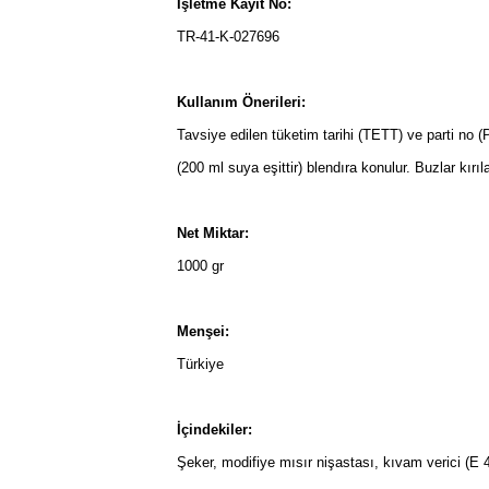
İşletme Kayıt No:
TR-41-K-027696
Kullanım Önerileri:
Tavsiye edilen tüketim tarihi (TETT) ve parti no 
(200 ml suya eşittir) blendıra konulur. Buzlar kırıl
Net Miktar:
1000 gr
Menşei:
Türkiye
İçindekiler:
Şeker, modifiye mısır nişastası, kıvam verici (E 4