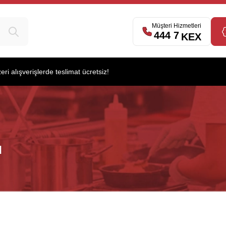
Müşteri Hizmetleri
444 7
539
KEX
i alışverişlerde teslimat ücretsiz!
u