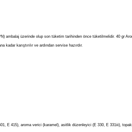
(PN) ambalaj üzerinde olup son tüketim tarihinden önce tüketilmelidir. 40 gr A
ana kadar karıştırılır ve ardından servise hazırdır.
01, E 415), aroma verici (karamel), asitlik düzenleyici (E 330, E 331iii), topak