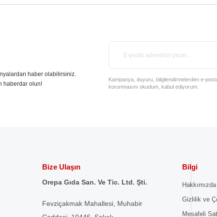
nyalardan haber olabilirsiniz.
Kampanya, duyuru, bilgilendirmelerden e-posta il
n haberdar olun!
korunmasını okudum, kabul ediyorum.
Bize Ulaşın
Bilgi
Orepa Gıda San. Ve Tic. Ltd. Şti.
Hakkımızda
Gizlilik ve Ç
Fevziçakmak Mahallesi, Muhabir
Mesafeli Sa