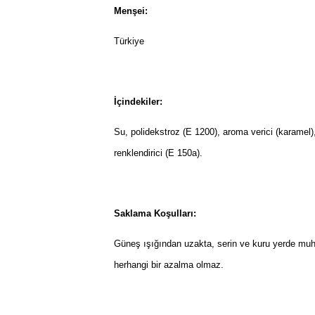
Menşei:
Türkiye
İçindekiler:
Su, polidekstroz (E 1200), aroma verici (karamel),
renklendirici (E 150a).
Saklama Koşulları:
Güneş ışığından uzakta, serin ve kuru yerde muha
herhangi bir azalma olmaz.