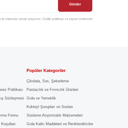
Gönder
e haberdar olmak istiyorum. Gizlilik politikası ve kişisel verilerimin
Popüler Kategoriler
Çikolata, Sos, Şekerleme
erez Politikası
Pastacılık ve Fırıncılık Ürünleri
tış Sözleşmesi
Gıda ve Yemeklik
Kokteyl Şurupları ve Sosları
dirme Formu
Süsleme Atıştırmalık Malzemeleri
 Koşulları
Gıda Katkı Maddeleri ve Renklendiriciler