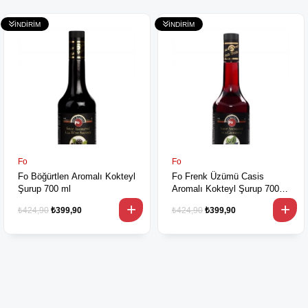
Fo
Fo
Fo Böğürtlen Aromalı Kokteyl
Fo Frenk Üzümü Casis
Şurup 700 ml
Aromalı Kokteyl Şurup 700
ml
₺424,90
₺399,90
₺424,90
₺399,90