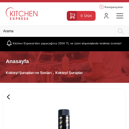
Kampanyalar
0
Ürün
Kitchen Express’den yapacağınız 2000 TL ve üzeri alışverişlerde teslimat ücretsiz!
Anasayfa
Kokteyl Şurupları ve Sosları
Kokteyl Şuruplar