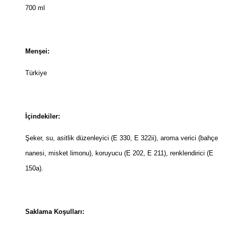
700 ml
Menşei:
Türkiye
İçindekiler:
Şeker, su, asitlik düzenleyici (E 330, E 322ii), aroma verici (bahçe
nanesi, misket limonu), koruyucu (E 202, E 211), renklendirici (E
150a).
Saklama Koşulları: