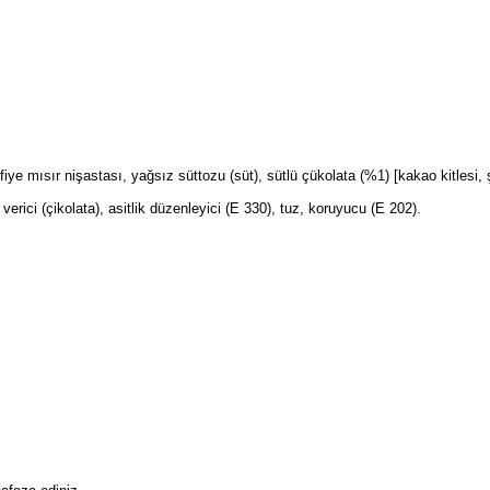
fiye mısır nişastası, yağsız süttozu (süt), sütlü çükolata (%1) [kakao kitlesi
 verici (çikolata), asitlik düzenleyici (E 330), tuz, koruyucu (E 202).