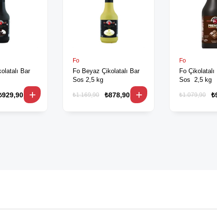
Fo
Fo
kolatalı Bar
Fo Beyaz Çikolatalı Bar
Fo Çikolatal
Sos 2,5 kg
Sos 2,5 kg
₺929,90
₺878,90
₺
₺1.169,90
₺1.079,90