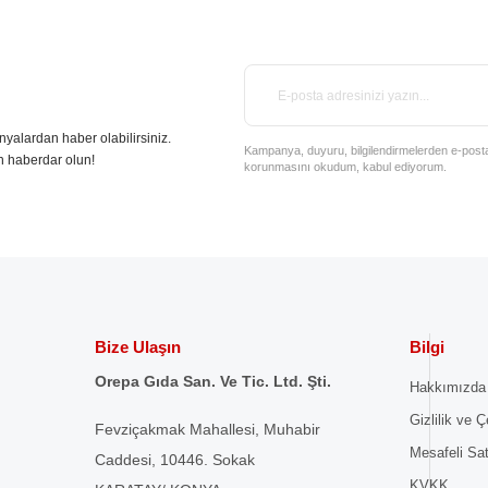
nyalardan haber olabilirsiniz.
Kampanya, duyuru, bilgilendirmelerden e-posta il
n haberdar olun!
korunmasını okudum, kabul ediyorum.
Bize Ulaşın
Bilgi
Orepa Gıda San. Ve Tic. Ltd. Şti.
Hakkımızda
Gizlilik ve Ç
Fevziçakmak Mahallesi, Muhabir
Mesafeli Sa
Caddesi, 10446. Sokak
KVKK