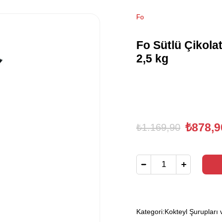
Fo
Fo Sütlü Çikola
2,5 kg
₺878,9
₺1.169,90
Kategori:
Kokteyl Şurupları 