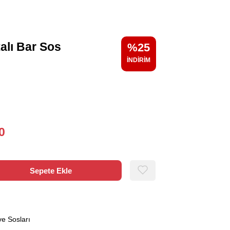
talı Bar Sos
25
0
ve Sosları