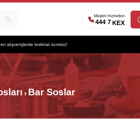
Müşteri Hizmetleri
444 7
539
KEX
i alışverişlerde teslimat ücretsiz!
osları
Bar Soslar