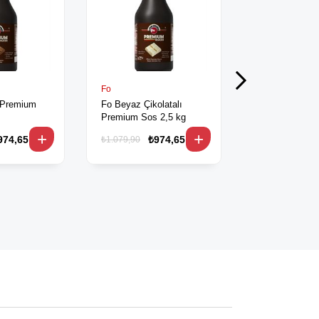
Fo
Fo
ı Premium
Fo Beyaz Çikolatalı
Fo Karamelli 
Premium Sos 2,5 kg
Sos 2,5 kg
974,65
₺974,65
₺9
₺1.079,90
₺1.079,90