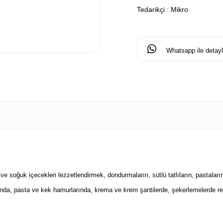
Tedarikçi
:
Mikro
Whatsapp ile detaylı
e soğuk içecekleri lezzetlendirmek, dondurmaların, sütlü tatlıların, pastaların
ında, pasta ve kek hamurlarında, krema ve krem şantilerde, şekerlemelerde re