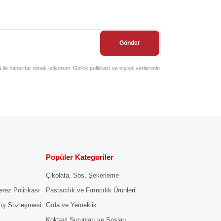
Gönder
e haberdar olmak istiyorum. Gizlilik politikası ve kişisel verilerimin
Popüler Kategoriler
Çikolata, Sos, Şekerleme
erez Politikası
Pastacılık ve Fırıncılık Ürünleri
tış Sözleşmesi
Gıda ve Yemeklik
Kokteyl Şurupları ve Sosları