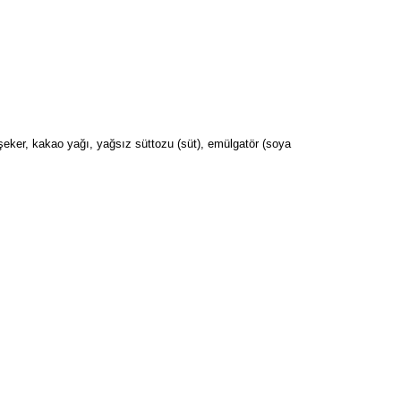
, şeker, kakao yağı, yağsız süttozu (süt), emülgatör (soya