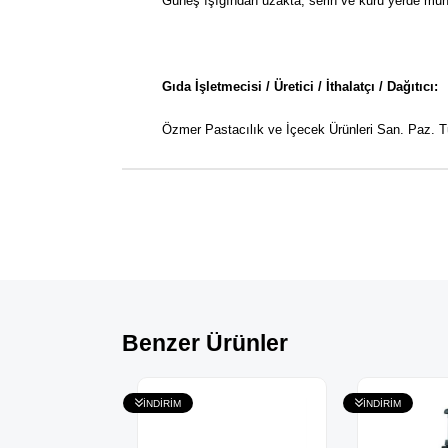
Güneş ışığından uzakta, serin ve kuru yerde muh
Gıda İşletmecisi / Üretici / İthalatçı / Dağıtıcı:
Özmer Pastacılık ve İçecek Ürünleri San. Paz. T
Benzer Ürünler