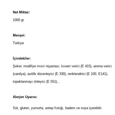
Net Miktar:
1000 gr
Menşei:
Türkiye
İçindekiler:
Şeker, modifiye mısır nişastası, kıvam verici (E 415), aroma verici
(vanilya), asitlik düzenleyici (E 330), renklendirici (E 100, E141),
topaklanmayı önleyici (E 551), .
Alerjen Uyarısı:
Süt, gluten, yumurta, antep fıstığı, badem ve soya içerebilir.