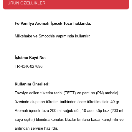
ÜRÜN ÖZELLIKLERI
Fo Vanilya Aromalı İçecek Tozu hakkında;
Milkshake ve Smoothie yapımında kullanılır.
İşletme Kayıt No:
TR-41-K-027696
Kullanım Önerileri:
Tavsiye edilen tüketim tarihi (TETT) ve parti no (PN) ambalaj
üzerinde olup son tüketim tarihinden önce tüketilmelidir. 40 gr
Aromalı içecek tozu 200 ml soğuk süt, 10 adet küp buz (200 ml
suya eşittir) blendıra konulur. Buzlar kırılana kadar karıştırılır ve
ardından servise hazırdır.