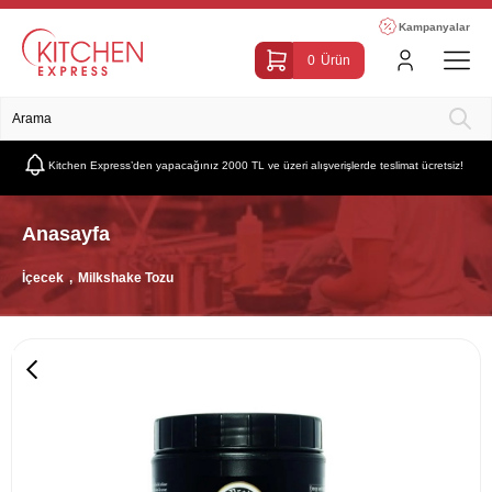
Kampanyalar
0
Ürün
Kitchen Express’den yapacağınız 2000 TL ve üzeri alışverişlerde teslimat ücretsiz!
Anasayfa
İçecek
Milkshake Tozu