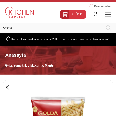
Kampanyalar
0
Ürün
Kitchen Express’den yapacağınız 2000 TL ve üzeri alışverişlerde teslimat ücretsiz!
Anasayfa
Gıda, Yemeklik
Makarna, Mantı