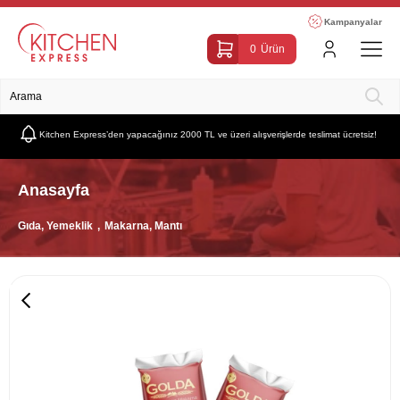
Kampanyalar
0
Ürün
Kitchen Express’den yapacağınız 2000 TL ve üzeri alışverişlerde teslimat ücretsiz!
Anasayfa
Gıda, Yemeklik
Makarna, Mantı