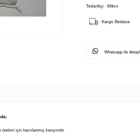
Tedarikçi
:
Mikro
Kargo Bedava
Whatsapp ile detaylı
nda;
üretimi için hazırlanmış karışımdır.