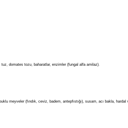
uz, domates tozu, baharatlar, enzimler (fungal alfa amilaz).
uklu meyveler (fındık, ceviz, badem, antepfıstığı), susam, acı bakla, hardal ve 