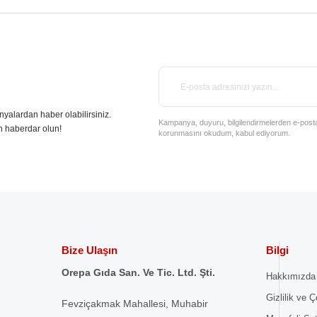
nyalardan haber olabilirsiniz.
Kampanya, duyuru, bilgilendirmelerden e-posta il
n haberdar olun!
korunmasını okudum, kabul ediyorum.
Bize Ulaşın
Bilgi
Orepa Gıda San. Ve Tic. Ltd. Şti.
Hakkımızda
Gizlilik ve Ç
Fevziçakmak Mahallesi, Muhabir