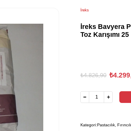
İreks
İreks Bavyera P
Toz Karışımı 25
₺4.299
₺4.826,90
Kategori:
Pastacılık, Fırıncıl