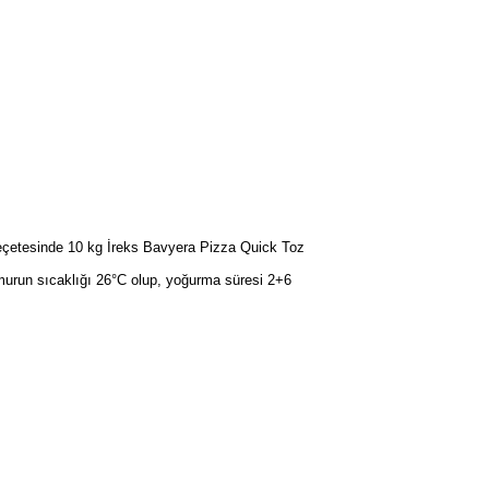
 reçetesinde 10 kg İreks Bavyera Pizza Quick Toz
amurun sıcaklığı 26°C olup, yoğurma süresi 2+6