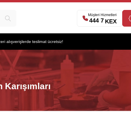
Müşteri Hizmetleri
444 7
539
KEX
i alışverişlerde teslimat ücretsiz!
 Karışımları