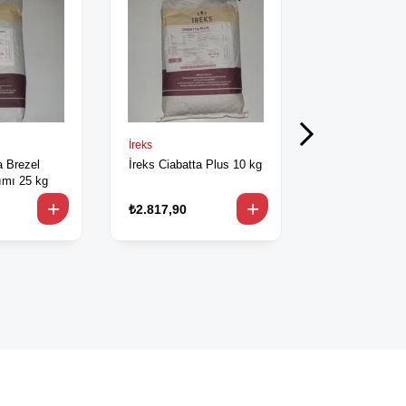
İreks
İreks
a Brezel
İreks Ciabatta Plus 10 kg
İreks Sovital 
ımı 25 kg
%50 25 kg
₺2.817,90
₺4.582,90