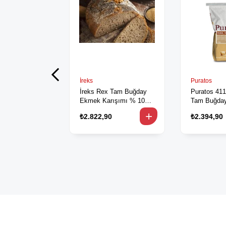
İreks
Puratos
İreks Rex Tam Buğday
Puratos 411
Ekmek Karışımı % 100
Tam Buğday
25 kg
kg
₺2.822,90
₺2.394,90