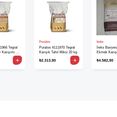
Puratos
İreks
1966 Tegral
Puratos 4111970 Tegral
İreks Bavyer
 Karışımı 20
Karışık Tahıl Miksi 20 kg
Ekmek Karış
₺2.313,90
₺4.582,90