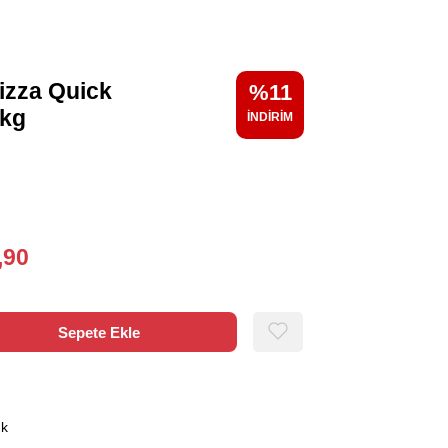
izza Quick
11
 kg
,90
ık