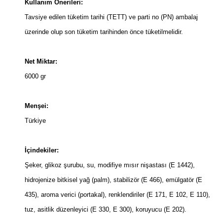
Kullanım Önerileri:
Tavsiye edilen tüketim tarihi (TETT) ve parti no (PN) ambalaj
üzerinde olup son tüketim tarihinden önce tüketilmelidir.
Net Miktar:
6000 gr
Menşei:
Türkiye
İçindekiler:
Şeker, glikoz şurubu, su, modifiye mısır nişastası (E 1442),
hidrojenize bitkisel yağ (palm), stabilizör (E 466), emülgatör (E
435), aroma verici (portakal), renklendiriler (E 171, E 102, E 110),
tuz, asitlik düzenleyici (E 330, E 300), koruyucu (E 202).