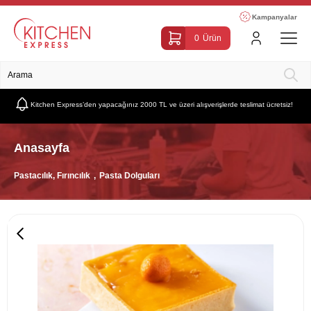
Kampanyalar
0
Ürün
Kitchen Express’den yapacağınız 2000 TL ve üzeri alışverişlerde teslimat ücretsiz!
Anasayfa
Pastacılık, Fırıncılık
Pasta Dolguları