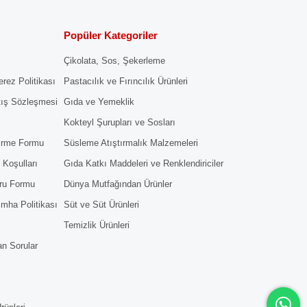
Popüler Kategoriler
Çikolata, Sos, Şekerleme
erez Politikası
Pastacılık ve Fırıncılık Ürünleri
tış Sözleşmesi
Gıda ve Yemeklik
Kokteyl Şurupları ve Sosları
dirme Formu
Süsleme Atıştırmalık Malzemeleri
 Koşulları
Gıda Katkı Maddeleri ve Renklendiriciler
ru Formu
Dünya Mutfağından Ürünler
 İmha Politikası
Süt ve Süt Ürünleri
Temizlik Ürünleri
an Sorular