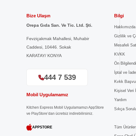
Bize Ulaşın
Bilgi
Orepa Gıda San. Ve Tic. Ltd. Şti.
Hakkımızda
Gizlilik ve Ç
Fevziçakmak Mahallesi, Muhabir
Mesafeli Sa
Caddesi, 10446. Sokak
KVKK
KARATAY/ KONYA
Ön Bilgilen
İptal ve İade
444 7 539
Kvkk Başvu
Kişisel Veri
Mobil Uygulamamız
Yardım
Kitchen Express Mobil Uygulamamızı AppStore
Sıkça Sorul
ve PlayStore’dan ücretsiz indirebilirsiniz.
Tüm Ürünler
APPSTORE