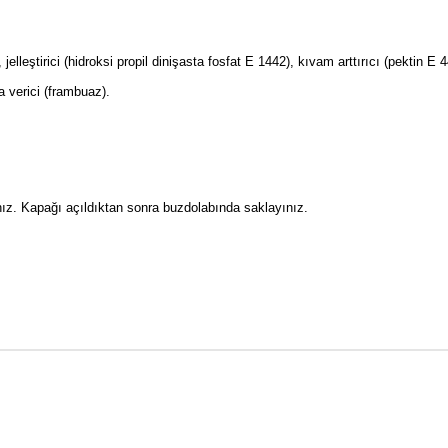
lleştirici (hidroksi propil dinişasta fosfat E 1442), kıvam arttırıcı (pektin E 44
 verici (frambuaz).
nız. Kapağı açıldıktan sonra buzdolabında saklayınız.