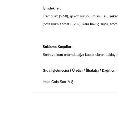
İçindekiler:
Frambuaz (%50), glikoz şurubu (mısır), su, şeker, je
(potasyum sorbat E 202), kara havuç suyu, aroma
Saklama Koşulları:
Serin ve kuru ortamda ağzı kapalı olarak saklayı
Gıda İşletmecisi / Üretici / İthalatçı / Dağıtıcı:
İreks Gıda San. A.Ş.