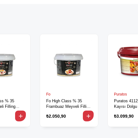
Fo
Puratos
ass % 35
Fo High Class % 35
Puratos 4112
i Filling
Frambuaz Meyveli Filling
Kayısı Dolgu
Dolgu 7 kg
₺2.050,90
₺3.099,90