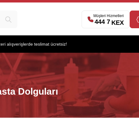
Müşteri Hizmetleri
444 7
539
KEX
i alışverişlerde teslimat ücretsiz!
sta Dolguları