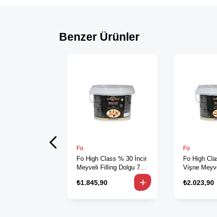
Benzer Ürünler
Fo
Fo
Fo High Class % 30 İncir
Fo High Cl
Meyveli Filling Dolgu 7
Vişne Meyvel
kg
Dolgu 7 kg
₺1.845,90
₺2.023,90