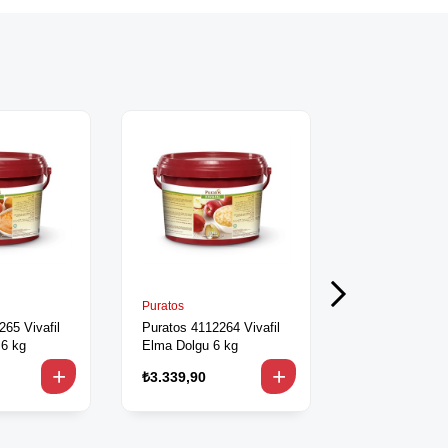
Puratos
Puratos
265 Vivafil
Puratos 4112264 Vivafil
Puratos 41122
 6 kg
Elma Dolgu 6 kg
Karamel Dolgu
₺3.339,90
₺1.643,90