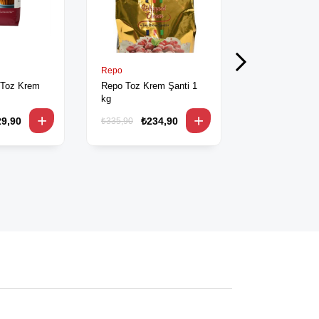
Repo
Repo
 Toz Krem
Repo Toz Krem Şanti 1
Repo Toz Krem
kg
1 kg
29,90
₺234,90
₺185
₺335,90
₺249,90