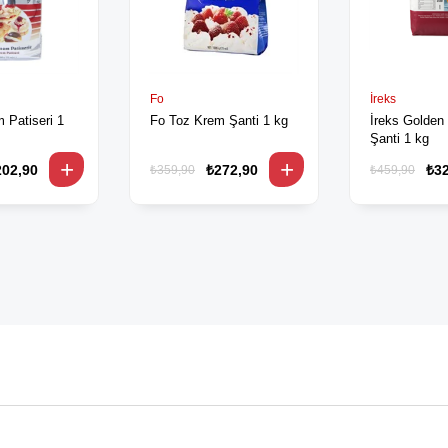
Fo
İreks
 Patiseri 1
Fo Toz Krem Şanti 1 kg
İreks Golden
Şanti 1 kg
202,90
₺272,90
₺3
₺359,90
₺459,90