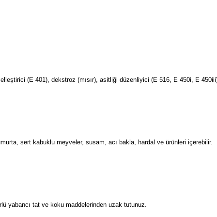
lleştirici (E 401), dekstroz (mısır), asitliği düzenliyici (E 516, E 450i, E 450iii
umurta, sert kabuklu meyveler, susam, acı bakla, hardal ve ürünleri içerebilir.
lü yabancı tat ve koku maddelerinden uzak tutunuz.