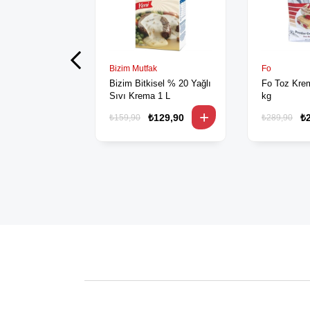
Bizim Mutfak
Fo
Bizim Bitkisel % 20 Yağlı
Fo Toz Krem
Sıvı Krema 1 L
kg
₺129,90
₺
₺159,90
₺289,90