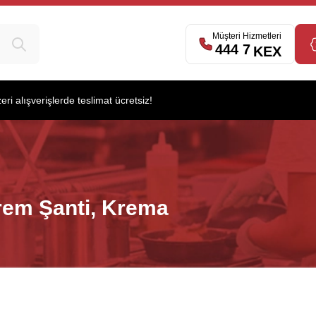
Müşteri Hizmetleri
444 7
539
KEX
i alışverişlerde teslimat ücretsiz!
rem Şanti, Krema