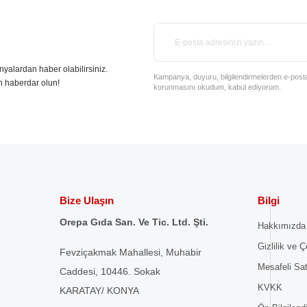
nyalardan haber olabilirsiniz.
Kampanya, duyuru, bilgilendirmelerden e-posta il
n haberdar olun!
korunmasını okudum, kabul ediyorum.
Bize Ulaşın
Bilgi
Orepa Gıda San. Ve Tic. Ltd. Şti.
Hakkımızda
Gizlilik ve Ç
Fevziçakmak Mahallesi, Muhabir
Mesafeli Sa
Caddesi, 10446. Sokak
KVKK
KARATAY/ KONYA