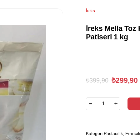
İreks
İreks Mella Toz
Patiseri 1 kg
₺299,90
₺399,90
Kategori:
Pastacılık, Fırıncıl