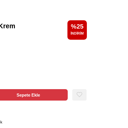
 Krem
25
ık