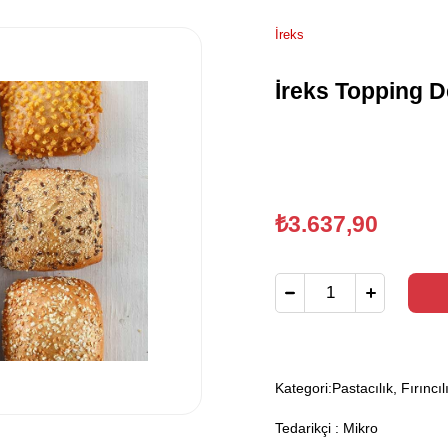
İreks
İreks Topping D
₺3.637,90
Kategori:
Pastacılık, Fırıncıl
Tedarikçi
:
Mikro