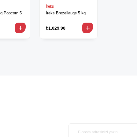
İreks
ng Popcorn 5
İreks Brezellauge 5 kg
₺1.029,90