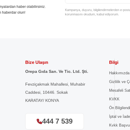
nyalardan haber olabilirsiniz.
Kampanya, duyuru, bilgilendirmelerden e-posta il
n haberdar olun!
korunmasını okudum, kabul ediyorum.
Bize Ulaşın
Bilgi
Orepa Gıda San. Ve Tic. Ltd. Şti.
Hakkımızda
Gizlilik ve Ç
Fevziçakmak Mahallesi, Muhabir
Mesafeli Sa
Caddesi, 10446. Sokak
KVKK
KARATAY/ KONYA
Ön Bilgilen
İptal ve İade
444 7 539
Kvkk Başvu