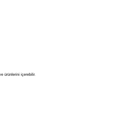
aş, buğday kepeği.
am, acı bakla, hardal ve ürünlerini içerebilir.