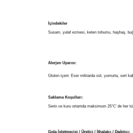
İçindekiler
Susam, yulaf ez
Alerjen Uyarısı:
Gluten içerir. Eser miktarda süt, yumurta
Saklama Koşulları:
Serin ve kuru ortamda maksimum 25°C' de her tür
Gıda İşletmecisi / Üretici / İthalatçı / Dağıtıcı: