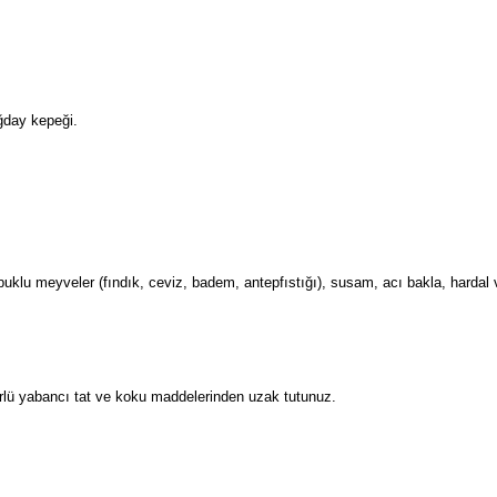
mesi, keten tohumu, haşh
, sert kabuklu meyveler (fındık, ceviz, badem, antepfıstığı), sus
lü yabancı tat ve koku maddelerinden uzak tutunuz.