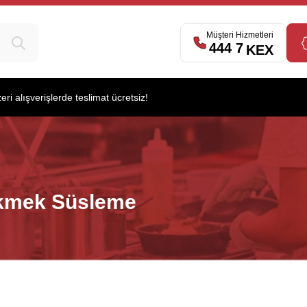
Müşteri Hizmetleri
444 7
539
KEX
i alışverişlerde teslimat ücretsiz!
kmek Süsleme