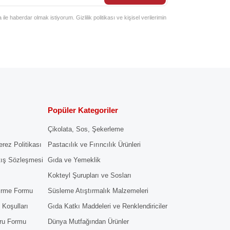
e haberdar olmak istiyorum. Gizlilik politikası ve kişisel verilerimin
Popüler Kategoriler
Çikolata, Sos, Şekerleme
erez Politikası
Pastacılık ve Fırıncılık Ürünleri
tış Sözleşmesi
Gıda ve Yemeklik
Kokteyl Şurupları ve Sosları
dirme Formu
Süsleme Atıştırmalık Malzemeleri
 Koşulları
Gıda Katkı Maddeleri ve Renklendiriciler
ru Formu
Dünya Mutfağından Ürünler