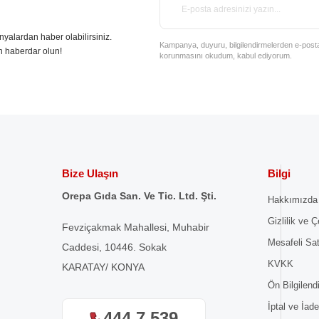
nyalardan haber olabilirsiniz.
Kampanya, duyuru, bilgilendirmelerden e-posta il
n haberdar olun!
korunmasını okudum, kabul ediyorum.
Bize Ulaşın
Bilgi
Orepa Gıda San. Ve Tic. Ltd. Şti.
Hakkımızda
Gizlilik ve Ç
Fevziçakmak Mahallesi, Muhabir
Mesafeli Sa
Caddesi, 10446. Sokak
KVKK
KARATAY/ KONYA
Ön Bilgilen
İptal ve İade
444 7 539