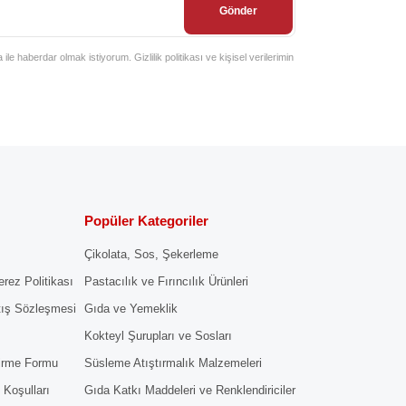
Gönder
e haberdar olmak istiyorum. Gizlilik politikası ve kişisel verilerimin
Popüler Kategoriler
Çikolata, Sos, Şekerleme
erez Politikası
Pastacılık ve Fırıncılık Ürünleri
tış Sözleşmesi
Gıda ve Yemeklik
Kokteyl Şurupları ve Sosları
dirme Formu
Süsleme Atıştırmalık Malzemeleri
 Koşulları
Gıda Katkı Maddeleri ve Renklendiriciler