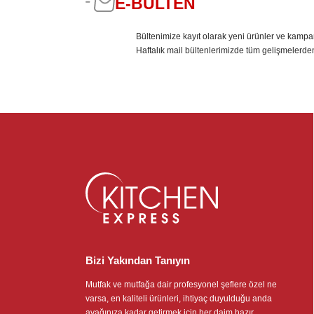
E-BÜLTEN
Bültenimize kayıt olarak yeni ürünler ve kampa
Haftalık mail bültenlerimizde tüm gelişmelerde
Bizi Yakından Tanıyın
Mutfak ve mutfağa dair profesyonel şeflere özel ne
varsa, en kaliteli ürünleri, ihtiyaç duyulduğu anda
ayağınıza kadar getirmek için her daim hazır