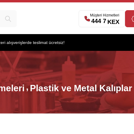
Müşteri Hizmetleri
539
444 7
KEX
i alışverişlerde teslimat ücretsiz!
meleri
Plastik ve Metal Kalıplar