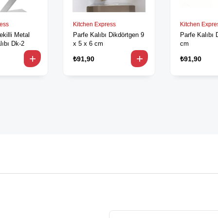
ress
Kitchen Express
Kitchen Expre
killi Metal
Parfe Kalıbı Dikdörtgen 9
Parfe Kalıbı 
lıbı Dk-2
x 5 x 6 cm
cm
₺91,90
₺91,90