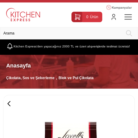
Kampanyalar
0
Ürün
Kitchen Express’den yapacağınız 2000 TL ve üzeri alışverişlerde teslimat ücretsiz!
Anasayfa
Çikolata, Sos ve Şekerleme
Blok ve Pul Çikolata