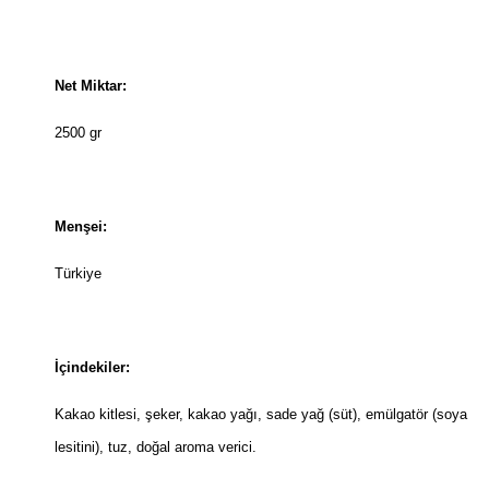
Net Miktar:
2500 gr
Menşei:
Türkiye
İçindekiler:
Kakao kitlesi, şeker, kakao yağı, sade yağ (süt), emülgatör (soya
lesitini), tuz, doğal aroma verici.