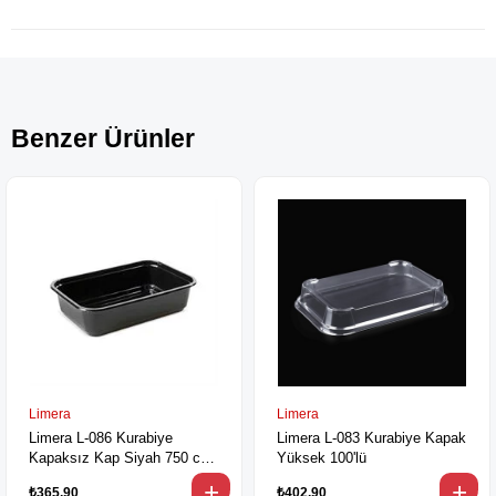
Benzer Ürünler
Limera
Limera
Limera L-086 Kurabiye
Limera L-083 Kurabiye Kapak
Kapaksız Kap Siyah 750 cc
Yüksek 100'lü
100'lü
₺365,90
₺402,90