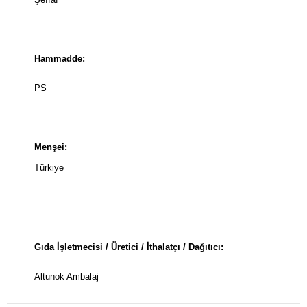
Hammadde:
PS
Menşei:
Türkiye
Gıda İşletmecisi / Üretici / İthalatçı / Dağıtıcı:
Altunok Ambalaj