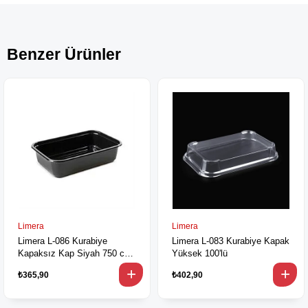
Benzer Ürünler
Limera
Limera
Limera L-086 Kurabiye
Limera L-083 Kurabiye Kapak
Kapaksız Kap Siyah 750 cc
Yüksek 100'lü
100'lü
₺365,90
₺402,90