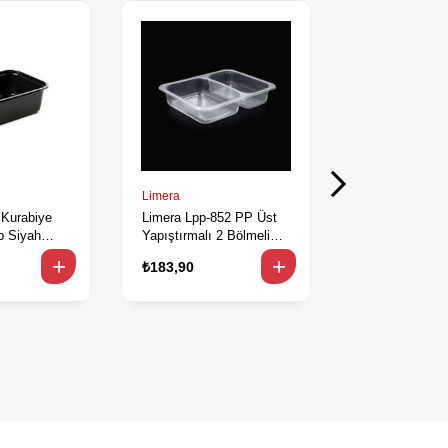
Limera
Özge
 Kurabiye
Limera Lpp-852 PP Üst
Özge 118 Stk
p Siyah
Yapıştırmalı 2 Bölmeli
Kapak 100'lü
ü
Kap 50'li
₺183,90
₺249,90