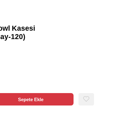
owl Kasesi
May-120)