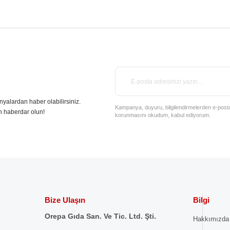
nyalardan haber olabilirsiniz.
Kampanya, duyuru, bilgilendirmelerden e-posta il
n haberdar olun!
korunmasını okudum, kabul ediyorum.
Bize Ulaşın
Bilgi
Orepa Gıda San. Ve Tic. Ltd. Şti.
Hakkımızda