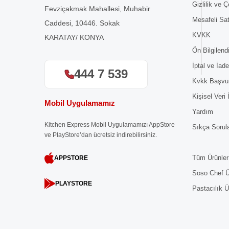
Gizlilik ve Ç
Fevziçakmak Mahallesi, Muhabir
Mesafeli Sa
Caddesi, 10446. Sokak
KVKK
KARATAY/ KONYA
Ön Bilgilen
İptal ve İade
444 7 539
Kvkk Başvu
Kişisel Veri
Mobil Uygulamamız
Yardım
Kitchen Express Mobil Uygulamamızı AppStore
Sıkça Sorul
ve PlayStore’dan ücretsiz indirebilirsiniz.
Tüm Ürünler
APPSTORE
Soso Chef Ü
PLAYSTORE
Pastacılık Ü