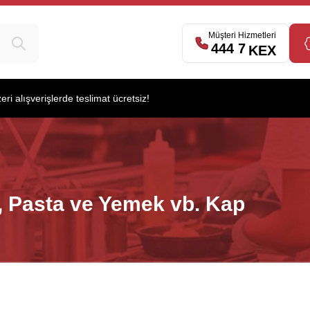
Müşteri Hizmetleri
444 7
539
KEX
i alışverişlerde teslimat ücretsiz!
ı, Pasta ve Yemek vb. Kap