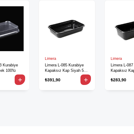
Limera
Limera
3 Kurabiye
Limera L-085 Kurabiye
Limera L-087
ek 100'lü
Kapaksız Kap Siyah 500
Kapaksız Ka
cc 100'lü
1000 cc 100'l
₺391,90
₺283,90