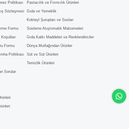
erez Politikası
Pastacılık ve Fırıncılık Ürünleri
tış Sözleşmesi
Gıda ve Yemeklik
Kokteyl Şurupları ve Sosları
dirme Formu
Süsleme Atıştırmalık Malzemeleri
 Koşulları
Gıda Katkı Maddeleri ve Renklendiriciler
ru Formu
Dünya Mutfağından Ürünler
 İmha Politikası
Süt ve Süt Ürünleri
Temizlik Ürünleri
an Sorular
rünleri
rünleri