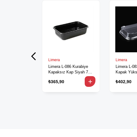
Limera
Limera
Limera L-086 Kurabiye
Limera L-08
Kapaksız Kap Siyah 750
Kapak Yüks
cc 100'lü
₺365,90
₺402,90