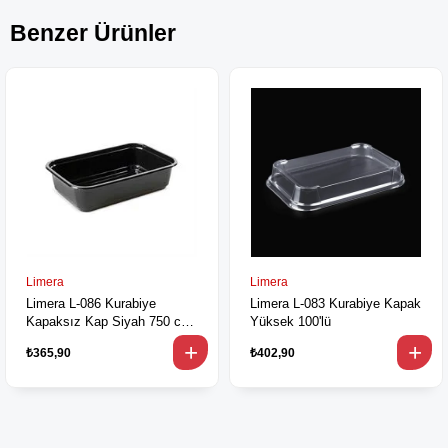
Benzer Ürünler
Limera
Limera
Limera L-086 Kurabiye
Limera L-083 Kurabiye Kapak
Kapaksız Kap Siyah 750 cc
Yüksek 100'lü
100'lü
₺365,90
₺402,90