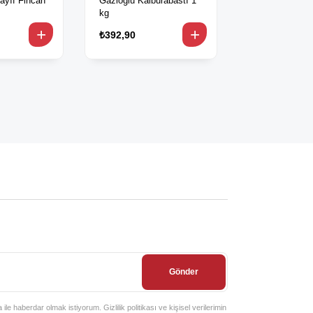
ayıf Fincan
Gazioğlu Kalburabastı 1
Çelikler Ekmek
kg
600 gr
₺392,90
₺421,90
Gönder
e haberdar olmak istiyorum. Gizlilik politikası ve kişisel verilerimin