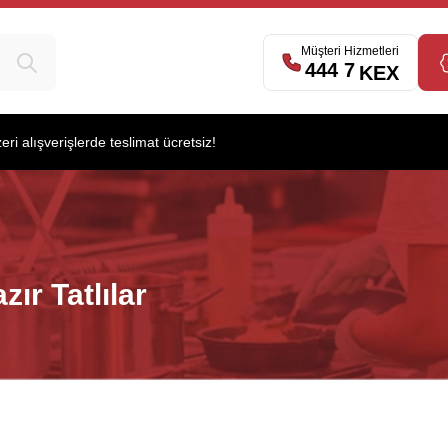
Müşteri Hizmetleri
444 7
539
KEX
i alışverişlerde teslimat ücretsiz!
zır Tatlılar