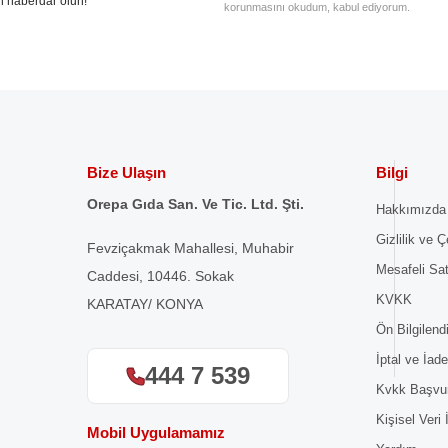
n haberdar olun!
korunmasını okudum, kabul ediyorum.
Bize Ulaşın
Bilgi
Orepa Gıda San. Ve Tic. Ltd. Şti.
Hakkımızda
Gizlilik ve Ç
Fevziçakmak Mahallesi, Muhabir
Mesafeli Sa
Caddesi, 10446. Sokak
KVKK
KARATAY/ KONYA
Ön Bilgilen
İptal ve İade
444 7 539
Kvkk Başvu
Kişisel Veri
Mobil Uygulamamız