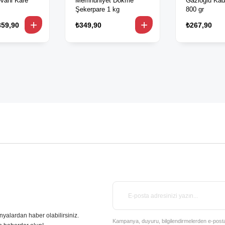
vani Kare
Memnuniyet Dökme
Gazioğlu Kad
Şekerpare 1 kg
800 gr
359,90
₺349,90
₺267,90
nyalardan haber olabilirsiniz.
Kampanya, duyuru, bilgilendirmelerden e-posta il