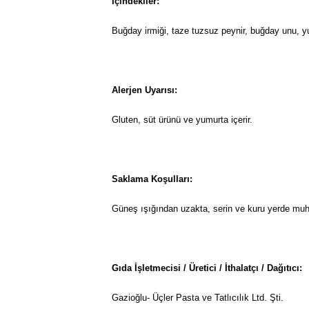
İçindekiler:
Buğday irmiği, taze tuzsuz peynir, buğday unu, 
Alerjen Uyarısı:
Gluten, süt ürünü ve yumurta içerir.
Saklama Koşulları:
Güneş ışığından uzakta, serin ve kuru yerde muh
Gıda İşletmecisi / Üretici / İthalatçı / Dağıtıcı:
Gazioğlu- Üçler Pasta ve Tatlıcılık Ltd. Şti.