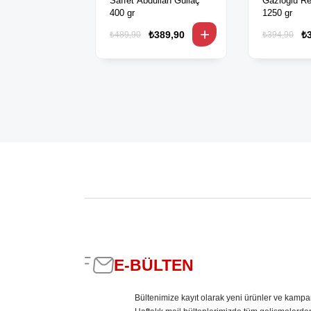
Saffet Abdullah Güllaç
Gazioğlu Re
400 gr
1250 gr
₺389,90
₺
₺489,90
₺394,90
E-BÜLTEN
Bültenimize kayıt olarak yeni ürünler ve kampa