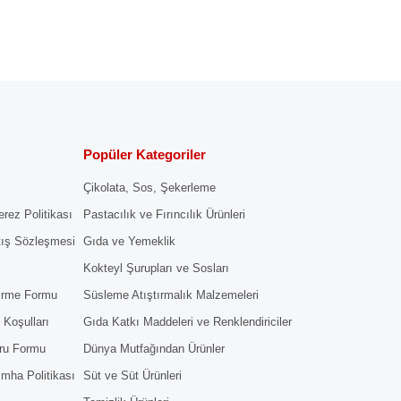
Popüler Kategoriler
Çikolata, Sos, Şekerleme
erez Politikası
Pastacılık ve Fırıncılık Ürünleri
tış Sözleşmesi
Gıda ve Yemeklik
Kokteyl Şurupları ve Sosları
dirme Formu
Süsleme Atıştırmalık Malzemeleri
 Koşulları
Gıda Katkı Maddeleri ve Renklendiriciler
ru Formu
Dünya Mutfağından Ürünler
 İmha Politikası
Süt ve Süt Ürünleri