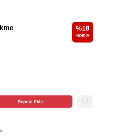
ökme
18
g
ık