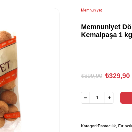
Memnuniyet
Memnuniyet D
Kemalpaşa 1 k
₺329,90
₺399,90
Kategori:
Pastacılık, Fırıncıl