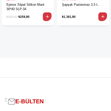
Epinox Silpat Silikon Mant
Şapşak Paslanmaz 2,5 L
30*40 SLP-34
₺329,90
₺259,90
₺1.381,90
E-BÜLTEN