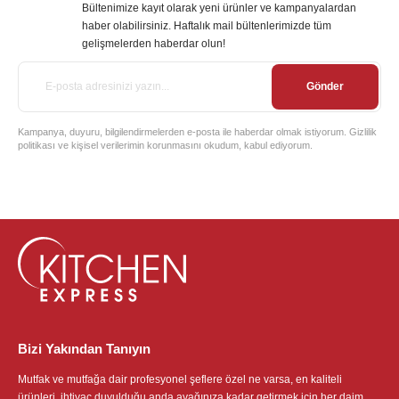
Bültenimize kayıt olarak yeni ürünler ve kampanyalardan
haber olabilirsiniz. Haftalık mail bültenlerimizde tüm
gelişmelerden haberdar olun!
Gönder
Kampanya, duyuru, bilgilendirmelerden e-posta ile haberdar olmak istiyorum. Gizlilik
politikası ve kişisel verilerimin korunmasını okudum, kabul ediyorum.
Bizi Yakından Tanıyın
Mutfak ve mutfağa dair profesyonel şeflere özel ne varsa, en kaliteli
ürünleri, ihtiyaç duyulduğu anda ayağınıza kadar getirmek için her daim