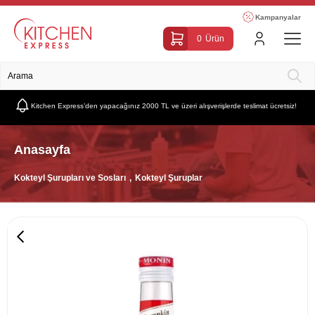
Kampanyalar
0
Ürün
Kitchen Express’den yapacağınız 2000 TL ve üzeri alışverişlerde teslimat ücretsiz!
Anasayfa
Kokteyl Şurupları ve Sosları
Kokteyl Şuruplar