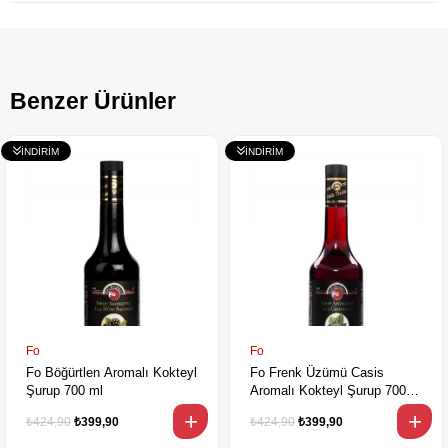
Benzer Ürünler
Fo
Fo
Fo Böğürtlen Aromalı Kokteyl
Fo Frenk Üzümü Casis
Şurup 700 ml
Aromalı Kokteyl Şurup 700
ml
₺424,90
₺399,90
₺424,90
₺399,90