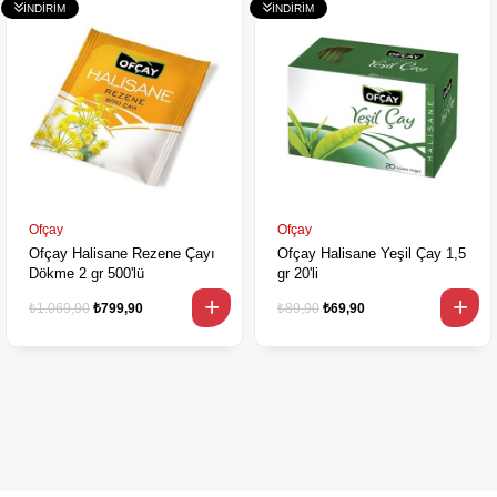
Ofçay
Ofçay
Ofçay Halisane Rezene Çayı
Ofçay Halisane Yeşil Çay 1,5
Dökme 2 gr 500'lü
gr 20'li
₺1.069,90
₺799,90
₺89,90
₺69,90