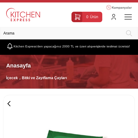
Kampanyalar
0
Ürün
Kitchen Express’den yapacağınız 2000 TL ve üzeri alışverişlerde teslimat ücretsiz!
Anasayfa
İçecek
Bitki ve Zayıflama Çayları