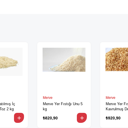
Merve
Merve
atılmış İç
Merve Yer Fıstığı Unu 5
Merve Yer Fıs
Toz 2 kg
kg
Kavrulmuş D
5 kg
₺820,90
₺920,90