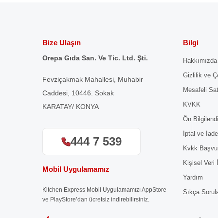
Bize Ulaşın
Bilgi
Orepa Gıda San. Ve Tic. Ltd. Şti.
Hakkımızda
Gizlilik ve Ç
Fevziçakmak Mahallesi, Muhabir
Mesafeli Sa
Caddesi, 10446. Sokak
KVKK
KARATAY/ KONYA
Ön Bilgilen
İptal ve İade
444 7 539
Kvkk Başvu
Kişisel Veri
Mobil Uygulamamız
Yardım
Kitchen Express Mobil Uygulamamızı AppStore
Sıkça Sorul
ve PlayStore’dan ücretsiz indirebilirsiniz.