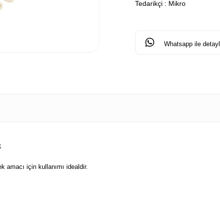
Tedarikçi
:
Mikro
Whatsapp ile detaylı
;
ek amacı için kullanımı idealdir.