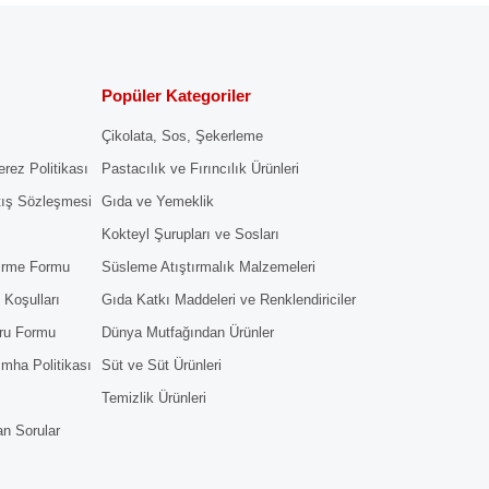
Popüler Kategoriler
Çikolata, Sos, Şekerleme
erez Politikası
Pastacılık ve Fırıncılık Ürünleri
tış Sözleşmesi
Gıda ve Yemeklik
Kokteyl Şurupları ve Sosları
dirme Formu
Süsleme Atıştırmalık Malzemeleri
 Koşulları
Gıda Katkı Maddeleri ve Renklendiriciler
ru Formu
Dünya Mutfağından Ürünler
 İmha Politikası
Süt ve Süt Ürünleri
Temizlik Ürünleri
an Sorular