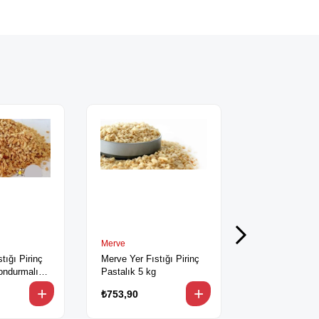
Merve
Orepa
tığı Pirinç
Merve Yer Fıstığı Pirinç
Helva Fıstığı 
ondurmalık
Pastalık 5 kg
₺753,90
₺310,90