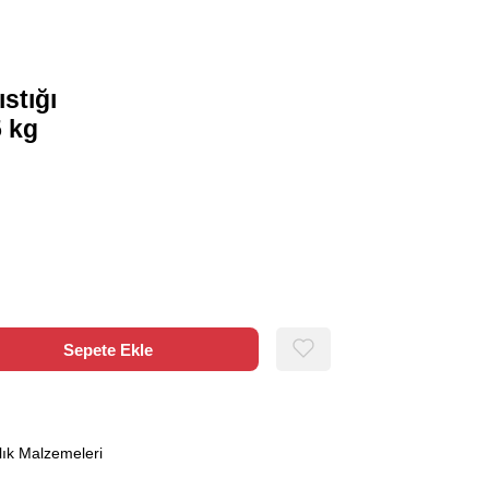
stığı
 kg
lık Malzemeleri