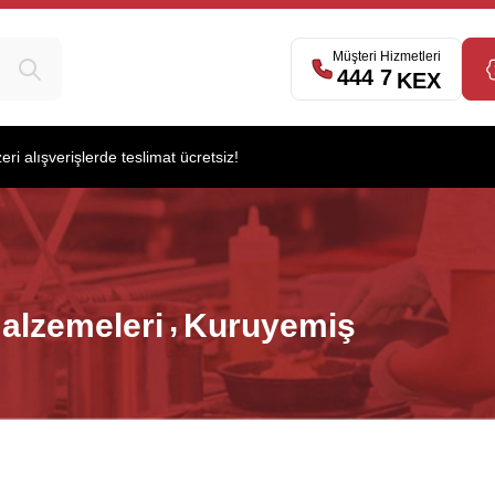
Müşteri Hizmetleri
444 7
539
KEX
i alışverişlerde teslimat ücretsiz!
alzemeleri
Kuruyemiş