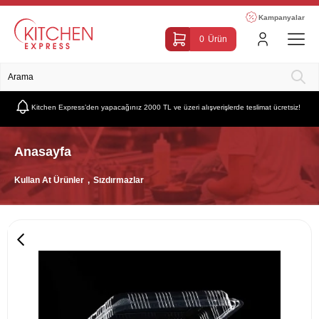
Kampanyalar
0
Ürün
Kitchen Express’den yapacağınız 2000 TL ve üzeri alışverişlerde teslimat ücretsiz!
Anasayfa
Kullan At Ürünler
Sızdırmazlar