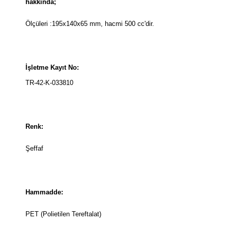
hakkında;
Ölçüleri :195x140x65 mm, hacmi 500 cc'dir.
İşletme Kayıt No:
TR-42-K-033810
Renk:
Şeffaf
Hammadde:
PET (Polietilen Tereftalat)