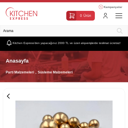
Kampanyalar
0
Ürün
Kitchen Express’den yapacağınız 2000 TL ve üzeri alışverişlerde teslimat ücretsiz!
Anasayfa
Parti Malzemeleri
Süsleme Malzemeleri