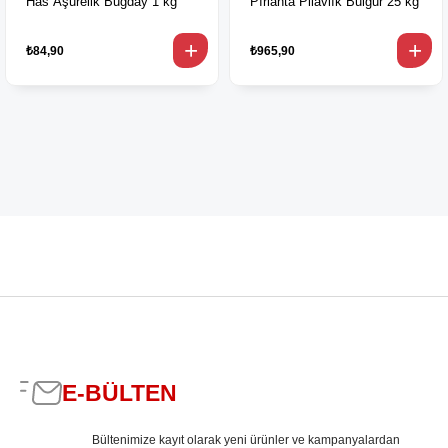
Has Aşurelik Buğday 1 kg
Pırlanta Pilavlık Bulgur 25 kg
₺84,90
₺965,90
E-BÜLTEN
Bültenimize kayıt olarak yeni ürünler ve kampanyalardan