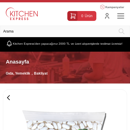
Kampanyalar
0
Ürün
Kitchen Express’den yapacağınız 2000 TL ve üzeri alışverişlerde teslimat ücretsiz!
Anasayfa
Gıda, Yemeklik
Bakliyat