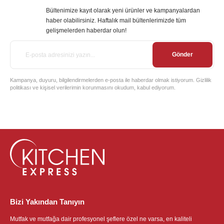
Bültenimize kayıt olarak yeni ürünler ve kampanyalardan
haber olabilirsiniz. Haftalık mail bültenlerimizde tüm
gelişmelerden haberdar olun!
Gönder
Kampanya, duyuru, bilgilendirmelerden e-posta ile haberdar olmak istiyorum. Gizlilik
politikası ve kişisel verilerimin korunmasını okudum, kabul ediyorum.
Bizi Yakından Tanıyın
Mutfak ve mutfağa dair profesyonel şeflere özel ne varsa, en kaliteli