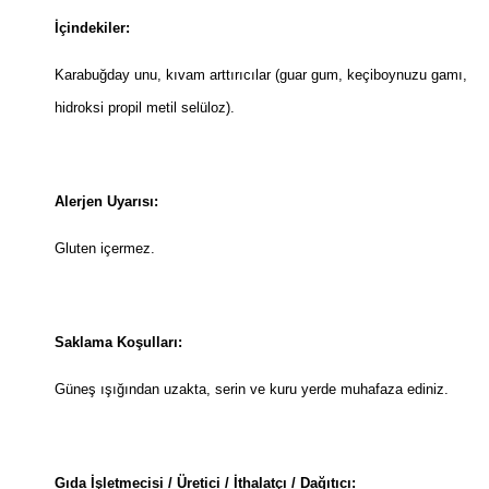
İçindekiler:
Karabuğday unu, kıvam arttırıcılar (guar gum, keçiboynuzu gamı,
hidroksi propil metil selüloz).
Alerjen Uyarısı:
Gluten içermez.
Saklama Koşulları:
Güneş ışığından uzakta, serin ve kuru yerde muhafaza ediniz.
Gıda İşletmecisi / Üretici / İthalatçı / Dağıtıcı: