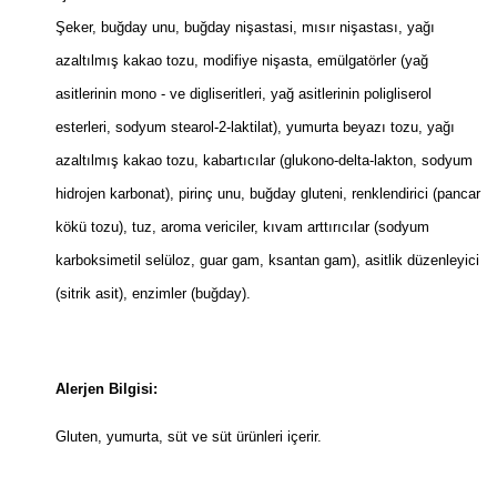
Şeker, buğday unu, buğday nişastasi, mısır nişastası, yağı
azaltılmış kakao tozu, modifiye nişasta, emülgatörler (yağ
asitlerinin mono - ve digliseritleri, yağ asitlerinin poligliserol
esterleri, sodyum stearol-2-laktilat), yumurta beyazı tozu, yağı
azaltılmış kakao tozu, kabartıcılar (glukono-delta-lakton, sodyum
hidrojen karbonat), pirinç unu, buğday gluteni, renklendirici (pancar
kökü tozu), tuz, aroma vericiler, kıvam arttırıcılar (sodyum
karboksimetil selüloz, guar gam, ksantan gam), asitlik düzenleyici
(sitrik asit), enzimler (buğday).
Alerjen Bilgisi:
Gluten, yumurta, süt ve süt ürünleri içerir.