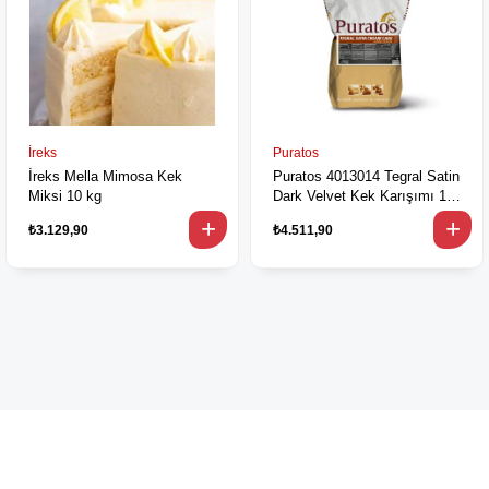
İreks
Puratos
İreks Mella Mimosa Kek
Puratos 4013014 Tegral Satin
Miksi 10 kg
Dark Velvet Kek Karışımı 10
kg
₺3.129,90
₺4.511,90